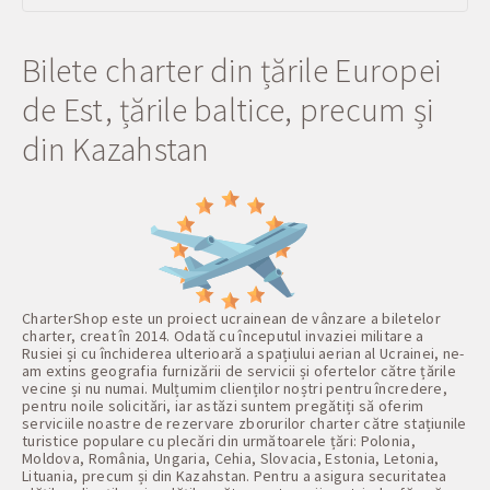
Bilete charter din țările Europei
de Est, țările baltice, precum și
din Kazahstan
CharterShop este un proiect ucrainean de vânzare a biletelor
charter, creat în 2014. Odată cu începutul invaziei militare a
Rusiei și cu închiderea ulterioară a spațiului aerian al Ucrainei, ne-
am extins geografia furnizării de servicii și ofertelor către țările
vecine și nu numai. Mulțumim clienților noștri pentru încredere,
pentru noile solicitări, iar astăzi suntem pregătiți să oferim
serviciile noastre de rezervare zborurilor charter către stațiunile
turistice populare cu plecări din următoarele țări: Polonia,
Moldova, România, Ungaria, Cehia, Slovacia, Estonia, Letonia,
Lituania, precum și din Kazahstan. Pentru a asigura securitatea