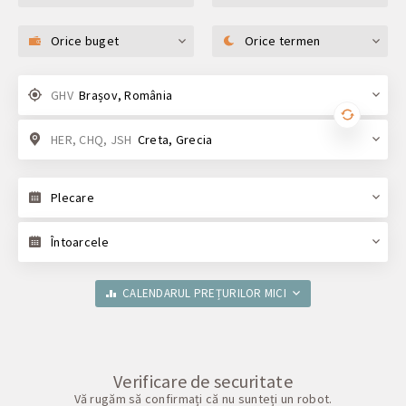
Orice buget
Orice termen
GHV
Brașov, România
HER, CHQ, JSH
Creta, Grecia
Plecare
Întoarcele
CALENDARUL PREȚURILOR MICI
Verificare de securitate
Vă rugăm să confirmați că nu sunteți un robot.