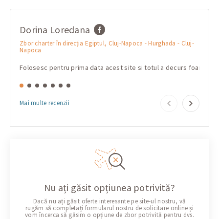
Dorina Loredana
mar
Zbor charter în direcția Egiptul, Cluj-Napoca - Hurghada - Cluj-
Zbor ch
Napoca
Очень
Folosesc pentru prima data acest site si totul a decurs foarte b
Mai multe recenzii
Nu ați găsit opțiunea potrivită?
Dacă nu ați găsit oferte interesante pe site-ul nostru, vă
rugăm să completați formularul nostru de solicitare online și
vom încerca să găsim o opțiune de zbor potrivită pentru dvs.