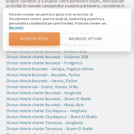
plăților clienților și a plăților către partenerii noștri, desfășurăm
activități în numele companiilor noastre partenere, rezidente în
UE.
Folosim cookie-uri pentru a ajuta site-ul nostru să
funcționeze corect, pentru analiză, marketing și pentru a
Destinații populare
personaliza conținutul pe care îl vedeți. Folosim cookie-uri
Mai mult
pentru a vă deosebi de alți utilizatori ai site-ului nostru.
Înțelegerea modului în care utilizați site-ul nostru ne ajută
Zboruri directe charter București – Funchal, Madeira
să vă oferim cea mai bună experiență posibilă și să facem
ACCEPTA TOTUL
MAI MULTE OPȚIUNI
Zboruri directe charter București – Tenerife 2026
modificări pentru a îmbunătăți site-ul nostru în viitor. Prin
Zboruri directe charter Brașov – Palma de Mallorca
confirmare, sunteți de acord cu utilizarea tuturor acestor
cookie-uri. Vă puteți actualiza preferințele făcând clic pe
Zboruri directe charter Bucuresti – Bodrum 2026
butonul de setări cookie sau în orice moment vizitând
Zboruri directe charter București – Dalaman 2026
politica noastră privind cookie-urile.
Zboruri directe charter București – Podgorica
Zboruri directe Bucuresti – Antalya, Pegasus Airlines
Zboruri directe București – Bruxelles, FlyOne
Zboruri directe București – Verona, FlyOne
Zboruri directe Iasi – Dublin, Irlanda, HiSky
Zboruri directe charter București – Hurghada
Zboruri directe charter București – Sharm El Sheikh
Zboruri directe charter București – Marsa Alam
Zboruri directe charter Cluj-Napoca – Hurghada
Zboruri directe charter Cluj-Napoca – Sharm El Sheikh
Zboruri directe charter Timisoara – Hurghada
Zboruri directe charter Timisoara – Sharm El Sheikh