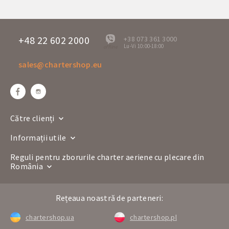
+48 22 602 2000
+38 073 361 3000
Lu-Vi 10:00-18:00
offline
sales@chartershop.eu
Către clienți
Informații utile
Reguli pentru zborurile charter aeriene cu plecare din
România
Rețeaua noastră de parteneri:
chartershop.ua
chartershop.pl