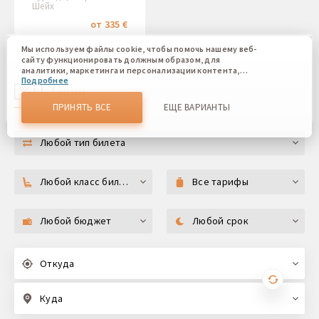
Шейх
от 335 €
Мы используем файлы cookie, чтобы помочь нашему веб-
сайту функционировать должным образом, для
аналитики, маркетинга и персонализации контента,
Подробнее
который вы видите. Файлы cookies позволяют нам
Акции
отличать Вас от других пользователей нашего веб-сайта.
Соглашаясь, вы соглашаетесь на использование всех этих
ПРИНЯТЬ ВСЕ
ЕЩЕ ВАРИАНТЫ
файлов cookie. Вы можете обновить свои предпочтения,
нажав кнопку настроек файлов cookie, или в любое
время, перейдя к нашей политике использования файлов
Любой тип билета
cookie.
Любой класс билета
Все тарифы
Любой бюджет
Любой срок
Откуда
Куда