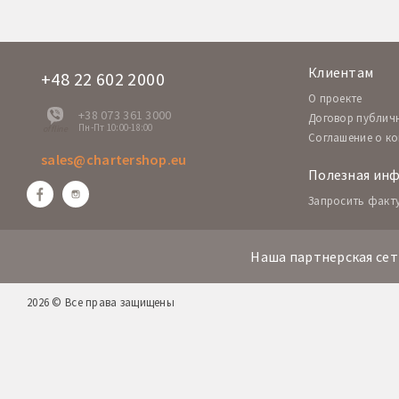
Клиентам
+48 22 602 2000
O проекте
+38 073 361 3000
Договор публич
Пн-Пт 10:00-18:00
offline
Соглашение о к
sales@chartershop.eu
Полезная ин
Запросить факт
Наша партнерская сет
2026 © Все права защищены