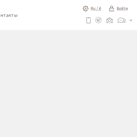
Ru /
€
Войти
онтакты