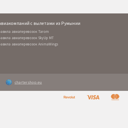
авиакомпаний с вылетами из Румынии
равила авиаперевозок Tarom
равила авиаперевозок SkyUp MT
равила авиаперевозок AnimaWings
d
chartershop.eu