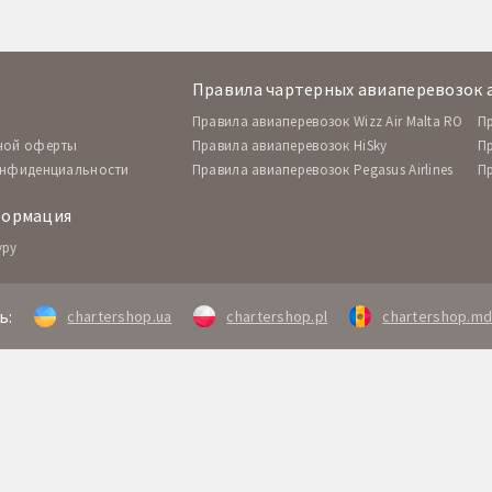
Правила чартерных авиаперевозок 
Правила авиаперевозок Wizz Air Malta RO
П
ной оферты
Правила авиаперевозок HiSky
П
онфиденциальности
Правила авиаперевозок Pegasus Airlines
П
формация
уру
ь:
chartershop.ua
chartershop.pl
chartershop.m