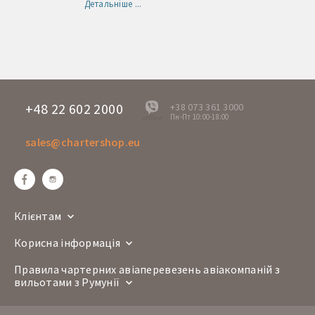
Детальніше ...
+48 22 602 2000
+38 073 361 3000
Пн-Пт 10:00-18:00
offline
sales@chartershop.eu
Клієнтам
Корисна інформація
Правила чартерних авіаперевезень авіакомпаній з
вильотами з Румунії