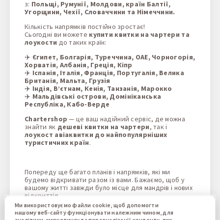
з:
Польщі, Румунії, Молдови, країн Балтії,
Угорщини, Чехії, Словаччини та Німеччини.
Кількість напрямків постійно зростає!
Сьогодні ви можете
купити квитки на чартери та
лоукости
до таких країн:
✈️
Єгипет, Болгарія, Туреччина, ОАЕ, Чорногорія,
Хорватія, Албанія, Греція, Кіпр
✈️
Іспанія, Італія, Франція, Португалія, Велика
Британія, Мальта, Грузія
✈️
Індія, В’єтнам, Кенія, Танзанія, Марокко
✈️
Мальдівські острови, Домініканська
Республіка, Кабо-Верде
Chartershop
— це ваш надійний сервіс, де можна
знайти як
дешеві квитки на чартери
, так і
лоукост авіаквитки до найпопулярніших
туристичних країн
.
Попереду ще багато планів і напрямків, які ми
будемо відкривати разом із вами. Бажаємо, щоб у
вашому житті завжди було місце для мандрів і нових
відкриттів.
Ми використовуємо файли cookie, щоб допомогти
З Днем туризму! 🌐
нашому веб-сайту функціонувати належним чином, для
аналітики, маркетингу та персоналізації контенту, який