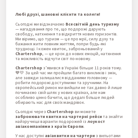
1 + 0 + 0
Любі друзі, шановні клієнти та колеги!
Сьогодні ми відзначаємо
Всесвітній день туризму
— нагадування про те, що подорожі дарують
свободу, натхнення та відкриття нових горизонтів.
Ми віримо, що туризм — це про мрії, силу духу та
бажання жити повним життям, попри будь-які
труднощі. І кожен квиток, заброньований у
Chartershop
, — це крок до нових емоцій, натхнення
та можливість відчути світ по-новому.
Chartershop
з’явився в Україні більше 11 років тому.
💙💛 За цей час ми пройшли багато викликів і змін,
але завжди залишалися відданими головному —
робити подорожі доступними та зручними. На
європейський ринок ми вийшли не так давно й лише
починаємо свій шлях у нових країнах, але нам
особливо цінно бачити, що дедалі більше людей
обирають нас для своїх мандрівок.
Сьогодні через
Chartershop
ви можете
забронювати квитки на чартерні рейси
та знайти
найзручніші варіанти подорожей із
лоукост
авіакомпаніями з країн Європи
.
У нас доступні
авіаквитки на чартери
з вильотами