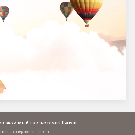
віакомпаній з вильотами з Румунії
вила авіаперевезень Tarom