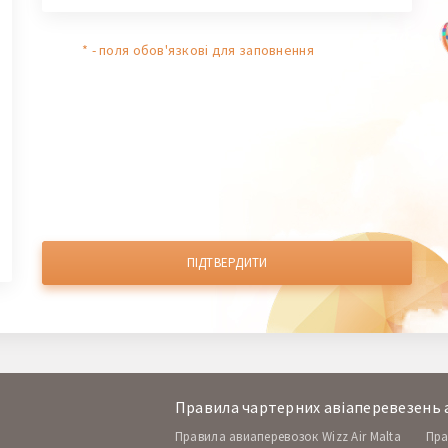
* - поля обов'язкові для заповнення
ПІДТВЕРДИТИ
Правила чартерних авіаперевезень а
Правила авиаперевозок Wizz Air Malta
Пра