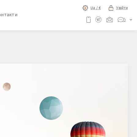
Ua /
€
Увійти
онтакти