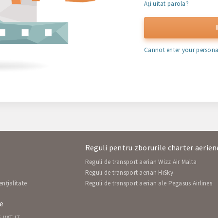
Ați uitat parola?
Cannot enter your person
Reguli pentru zborurile charter aerie
Reguli de transport aerian Wizz Air Malta
i
Reguli de transport aerian HiSky
ențialitate
Reguli de transport aerian ale Pegasus Airlines
le
ă VAT LT