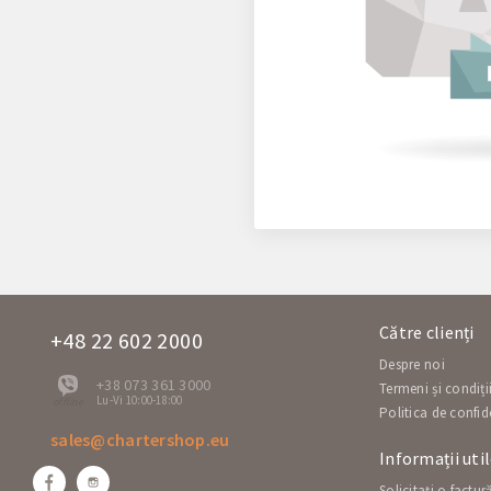
Către clienți
+48 22 602 2000
Despre noi
+38 073 361 3000
Termeni și condiți
Lu-Vi 10:00-18:00
offline
Politica de confid
sales@chartershop.eu
Informații uti
Solicitați o factur