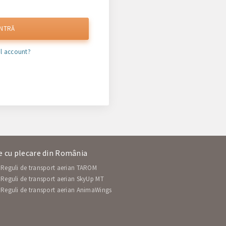
INTRĂ
al account?
ne cu plecare din România
Reguli de transport aerian TAROM
Reguli de transport aerian SkyUp MT
Reguli de transport aerian AnimaWings