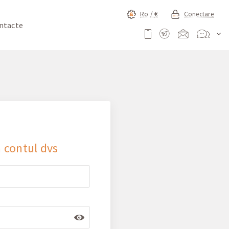
Ro /
€
Conectare
ntacte
a contul dvs