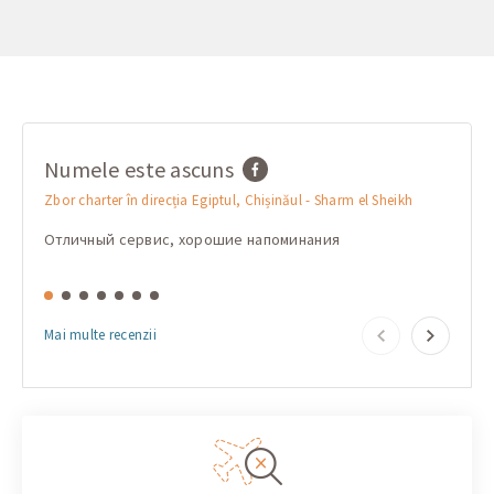
Numele este ascuns
Nume
Zbor charter în direcția Egiptul, Chișinăul - Sharm el Sheikh
Zbor ch
Отличный сервис, хорошие напоминания
Profes
Mai multe recenzii