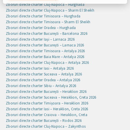
cookie-uri. Vă puteți actualiza preferințele făcând clic pe
Zboruri directe charter Cluj-Napoca – Hurghada
butonul de setări cookie sau în orice moment vizitând
Zboruri directe charter Cluj-Napoca – Sharm El Sheikh
politica noastră privind cookie-urile.
Zboruri directe charter Timisoara – Hurghada
Zboruri directe charter Timisoara – Sharm El Sheikh
Zboruri directe charter Oradea – Hurghada
Zboruri directe charter București – Barcelona 2026
Zboruri directe charter Iași – Larnaca 2026
Zboruri directe charter București – Larnaca 2026
Zboruri directe charter Timisoara – Antalya 2026
Zboruri directe charter Baia Mare – Antalya 2026
Zboruri directe charter Cluj-Napoca – Antalya 2026
Zboruri directe charter Iasi – Antalya 2026
Zboruri directe charter Suceava – Antalya 2026
Zboruri directe charter Oradea – Antalya 2026
Zboruri directe charter Sibiu – Antalya 2026
Zboruri directe charter București – Heraklion 2026
Zboruri directe charter Suceava – Heraklion, Creta 2026
Zboruri directe charter Timișoara – Heraklion 2026
Zboruri directe charter Iasi – Heraklion, Creta 2026
Zboruri directe charter Craiova – Heraklion, Creta
Zboruri directe charter București – Rodos 2026
Zboruri directe charter Cluj-Napoca – Zakynthos