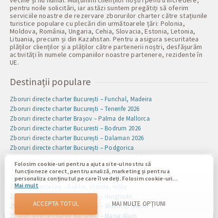
pentru noile solicitări, iar astăzi suntem pregătiți să oferim
serviciile noastre de rezervare zborurilor charter către stațiunile
turistice populare cu plecări din următoarele țări: Polonia,
Moldova, România, Ungaria, Cehia, Slovacia, Estonia, Letonia,
Lituania, precum și din Kazahstan. Pentru a asigura securitatea
plăților clienților și a plăților către partenerii noștri, desfășurăm
activități în numele companiilor noastre partenere, rezidente în
UE.
Destinații populare
Zboruri directe charter București – Funchal, Madeira
Zboruri directe charter București – Tenerife 2026
Zboruri directe charter Brașov – Palma de Mallorca
Zboruri directe charter Bucuresti – Bodrum 2026
Zboruri directe charter București – Dalaman 2026
Zboruri directe charter București – Podgorica
Zboruri directe Bucuresti – Antalya, Pegasus Airlines
Folosim cookie-uri pentru a ajuta site-ul nostru să
Zboruri directe București – Bruxelles, FlyOne
funcționeze corect, pentru analiză, marketing și pentru a
Zboruri directe București – Verona, FlyOne
personaliza conținutul pe care îl vedeți. Folosim cookie-uri
Mai mult
pentru a vă deosebi de alți utilizatori ai site-ului nostru.
Zboruri directe Iasi – Dublin, Irlanda, HiSky
Înțelegerea modului în care utilizați site-ul nostru ne ajută
Zboruri directe charter București – Hurghada
să vă oferim cea mai bună experiență posibilă și să facem
ACCEPTA TOTUL
MAI MULTE OPȚIUNI
Zboruri directe charter București – Sharm El Sheikh
modificări pentru a îmbunătăți site-ul nostru în viitor. Prin
confirmare, sunteți de acord cu utilizarea tuturor acestor
Zboruri directe charter București – Marsa Alam