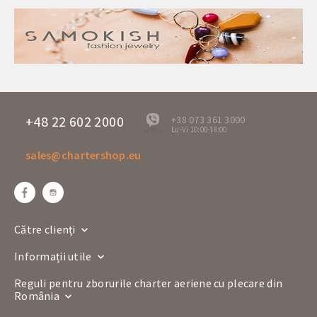
+48 22 602 2000
+38 073 361 3000
Lu-Vi 10:00-18:00
offline
sales@chartershop.eu
Către clienți
Informații utile
Reguli pentru zborurile charter aeriene cu plecare din
România