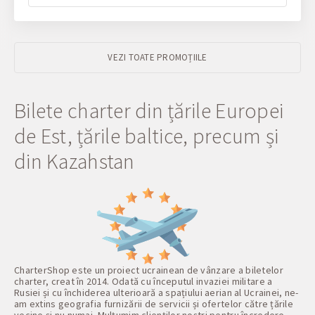
VEZI TOATE PROMOȚIILE
Bilete charter din țările Europei
de Est, țările baltice, precum și
din Kazahstan
CharterShop este un proiect ucrainean de vânzare a biletelor
charter, creat în 2014. Odată cu începutul invaziei militare a
Rusiei și cu închiderea ulterioară a spațiului aerian al Ucrainei, ne-
am extins geografia furnizării de servicii și ofertelor către țările
vecine și nu numai. Mulțumim clienților noștri pentru încredere,