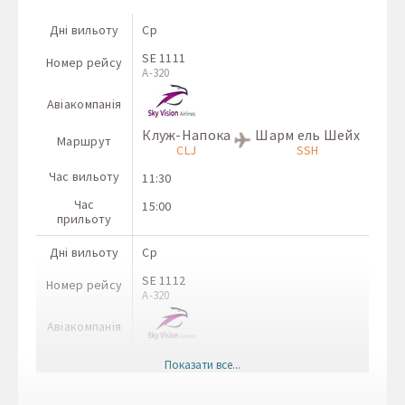
Дні вильоту
Ср
SE 1111
Номер рейсу
A-320
Авіакомпанія
Клуж-Напока
Шарм ель Шейх
Маршрут
CLJ
SSH
Час вильоту
11:30
Час
15:00
прильоту
Дні вильоту
Ср
SE 1112
Номер рейсу
A-320
Авіакомпанія
Шарм ель Шейх
Клуж-Напока
Маршрут
Показати все...
SSH
CLJ
Час вильоту
07:00