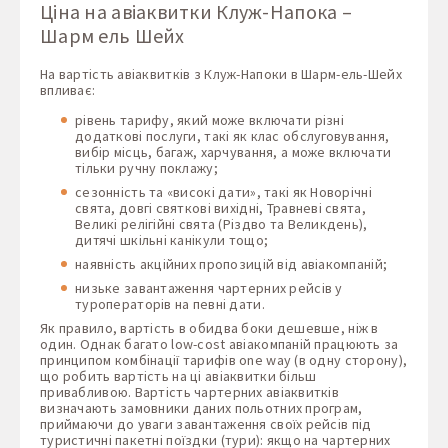
Ціна на авіаквитки Клуж-Напока –
Шарм ель Шейх
На вартість авіаквитків з Клуж-Напоки в Шарм-ель-Шейх
впливає:
рівень тарифу, який може включати різні
додаткові послуги, такі як клас обслуговування,
вибір місць, багаж, харчування, а може включати
тільки ручну поклажу;
сезонність та «високі дати», такі як Новорічні
свята, довгі святкові вихідні, Травневі свята,
Великі релігійні свята (Різдво та Великдень),
дитячі шкільні канікули тощо;
наявність акційних пропозицій від авіакомпаній;
низьке завантаження чартерних рейсів у
туроператорів на певні дати.
Як правило, вартість в обидва боки дешевше, ніж в
один. Однак багато low-cost авіакомпаній працюють за
принципом комбінації тарифів one way (в одну сторону),
що робить вартість на ці авіаквитки більш
привабливою. Вартість чартерних авіаквитків
визначають замовники даних польотних програм,
приймаючи до уваги завантаження своїх рейсів під
туристичні пакетні поїздки (тури): якщо на чартерних