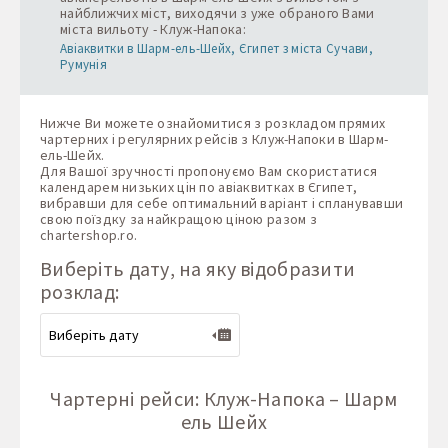
найближчих міст, виходячи з уже обраного Вами
міста вильоту - Клуж-Напока:
Авіаквитки в Шарм-ель-Шейх, Єгипет з міста Сучави,
Румунія
Нижче Ви можете ознайомитися з розкладом прямих
чартерних і регулярних рейсів з Клуж-Напоки в Шарм-
ель-Шейх.
Для Вашої зручності пропонуємо Вам скористатися
календарем низьких цін по авіаквитках в Єгипет,
вибравши для себе оптимальний варіант і спланувавши
свою поїздку за найкращою ціною разом з
chartershop.ro
.
Виберіть дату, на яку відобразити
розклад:
Чартерні рейси: Клуж-Напока – Шарм
ель Шейх