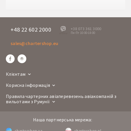
Час
10:30
прильоту
Дні вильоту
Ср
+48 22 602 2000
+38 073 361 3000
U5 6243
Пн-Пт 10:00-18:00
Номер рейсу
offline
A-320
sales@chartershop.eu
Авіакомпанія
Клуж-Напока
Шарм ель Шейх
Маршрут
CLJ
SSH
Час вильоту
14:00
Клієнтам
Час
17:25
прильоту
Корисна інформація
Дні вильоту
Ср
Правила чартерних авіаперевезень авіакомпаній з
вильотами з Румунії
U5 6244
Номер рейсу
A-320
Авіакомпанія
Наша партнерська мережа:
Шарм ель Шейх
Клуж-Напока
chartershop.ua
chartershop.pl