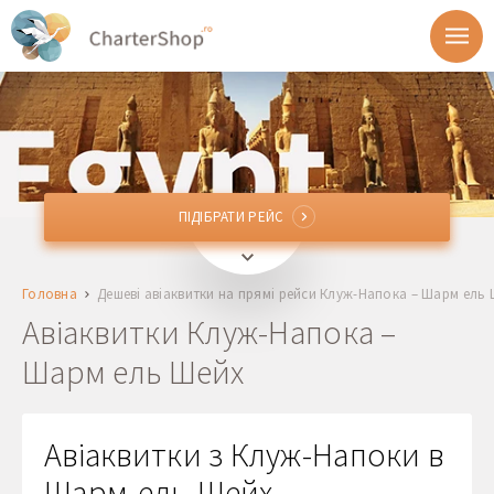
ПІДІБРАТИ РЕЙС
ПІДІБРАТИ РЕЙС
CLJ
Клуж-Напока, Румунія
Головна
Дешеві авіаквитки на прямі рейси Клуж-Напока – Шарм ель
SSH
Шарм ель Шейх, Єгипет
Авіаквитки Клуж-Напока –
Шарм ель Шейх
Відправлення
Повернення
Авіаквитки з Клуж-Напоки в
Шарм-ель-Шейх,
1 + 0 + 0