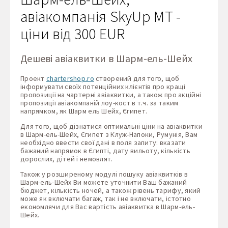
авіакомпанія SkyUp MT -
ціни від 300 EUR
Дешеві авіаквитки в Шарм-ель-Шейх
Проект
chartershop.ro
створений для того, щоб
інформувати своїх потенційних клієнтів про кращі
пропозиції на чартерні авіаквитки, а також про акційні
пропозиції авіакомпаній лоу-кост в т.ч. за таким
напрямком, як Шарм ель Шейх, Єгипет.
Для того, щоб дізнатися оптимальні ціни на авіаквитки
в Шарм-ель-Шейх, Єгипет з Клуж-Напоки, Румунія, Вам
необхідно ввести свої дані в поля запиту: вказати
бажаний напрямок в Єгипті, дату вильоту, кількість
дорослих, дітей і немовлят.
Також у розширеному модулі пошуку авіаквитків в
Шарм-ель-Шейх Ви можете уточнити Ваш бажаний
бюджет, кількість ночей, а також рівень тарифу, який
може як включати багаж, так і не включати, істотно
економлячи для Вас вартість авіаквитка в Шарм-ель-
Шейх.