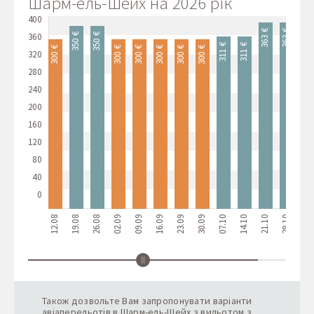
Шарм-ель-Шейх на 2026 рік
400
389 €
363 €
363 €
360
350 €
350 €
311 €
311 €
300 €
300 €
300 €
300 €
300 €
300 €
320
280
240
200
160
120
80
40
0
12.08
19.08
26.08
02.09
09.09
16.09
23.09
30.09
07.10
14.10
21.10
28.10
04.11
Також дозвольте Вам запропонувати варіанти
авіаперельотів в Шарм-ель-Шейх з вильотом з