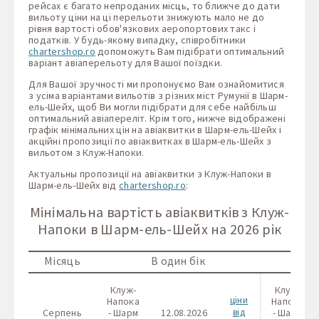
рейсах є багато непроданих місць, то ближче до дати
вильоту ціни на ці перельоти знижують мало не до
рівня вартості обов'язкових аеропортових такс і
податків. У будь-якому випадку, співробітники
chartershop.ro
допоможуть Вам підібрати оптимальний
варіант авіаперельоту для Вашої поїздки.
Для Вашої зручності ми пропонуємо Вам ознайомитися
з усіма варіантами вильотів з різних міст Румунії в Шарм-
ель-Шейх, щоб Ви могли підібрати для себе найбільш
оптимальний авіапереліт. Крім того, нижче відображені
графік мінімальних цін на авіаквитки в Шарм-ель-Шейх і
акційні пропозиції по авіаквитках в Шарм-ель-Шейх з
вильотом з Клуж-Напоки.
Актуальны пропозиції на авіаквитки з Клуж-Напоки в
Шарм-ель-Шейх від
chartershop.ro
:
Мінімальна вартість авіаквитків з Клуж-
Напоки в Шарм-ель-Шейх на 2026 рік
Місяць
В один бік
В 
Клуж-
Клуж-
ціни
Напока
Напока
Серпень
- Шарм
12.08.2026
від
- Шарм