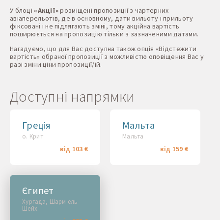
У блоці
«Акції»
розміщені пропозиції з чартерних
авіаперельотів, де в основному, дати вильоту і прильоту
фіксовані і не підлягають зміні, тому акційна вартість
поширюється на пропозицію тільки з зазначеними датами.
Нагадуємо, що для Вас доступна також опція «Відстежити
вартість» обраної пропозиції з можливістю оповіщення Вас у
разі зміни ціни пропозиції/ій.
Доступні напрямки
Греція
Мальта
о. Крит
Мальта
від 103 €
від 159 €
Єгипет
Хургада, Шарм ель
Шейх