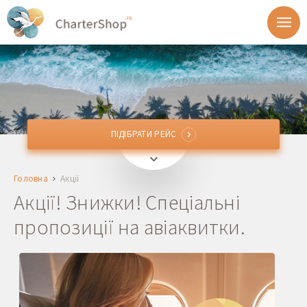
ПІДІБРАТИ РЕЙС
ПІДІБРАТИ РЕЙС
Звідки
Головна
Акції
Куди
Акції! Знижки! Спеціальні
пропозиції на авіаквитки.
Відправлення
Повернення
1 + 0 + 0