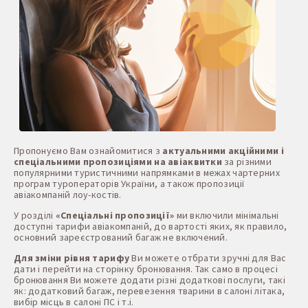
Пропонуємо Вам ознайомитися з
актуальними акційними і
спеціальними пропозиціями на авіаквитки
за різними
популярними туристичними напрямками в межах чартерних
програм туроператорів України, а також пропозиції
авіакомпаній лоу-костів.
У розділі
«Спеціальні пропозиції»
ми включили мінімальні
доступні тарифи авіакомпаній, до вартості яких, як правило,
основний зареєстрований багаж не включений.
Для зміни рівня тарифу
Ви можете отбрати зручні для Вас
дати і перейти на сторінку бронювання. Так само в процесі
бронювання Ви можете додати різні додаткові послуги, такі
як: додатковий багаж, перевезення тварини в салоні літака,
вибір місць в салоні ПС і т.і.