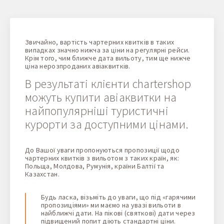
Звичайно, вартість чартерних квитків в таких
випадках значно нижча за ціни на регулярні рейси.
Крім того, чим ближче дата вильоту, тим ще нижче
ціна нерозпроданих авіаквитків.
В результаті клієнти chartershop
можуть купити авіаквитки на
найпопулярніші туристичні
курорти за доступними цінами.
До Вашої уваги пропонуються пропозиції щодо
чартерних квитків з вильотом з таких країн, як:
Польща, Молдова, Румунія, країни Балтії та
Казахстан.
Будь ласка, візьміть до уваги, що під «гарячими
пропозиціями» ми маємо на увазі вильоти в
найближчі дати. На пікові (святкові) дати через
підвищений попит діють стандартні ціни.