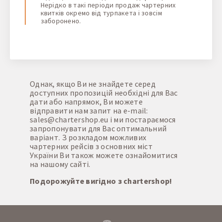
Нерідко в такі періоди продаж чартерних
квитків окремо від турпакета і зовсім
заборонено.
Однак, якщо Ви не знайдете серед
доступних пропозицій необхідні для Вас
дати або напрямок, Ви можете
відправити нам запит на e-mail:
sales@chartershop.eu
і ми постараємося
запропонувати для Вас оптимальний
варіант. З розкладом можливих
чартерних рейсів з основних міст
України Ви також можете ознайомитися
на нашому сайті.
Подорожуйте вигідно з chartershop!