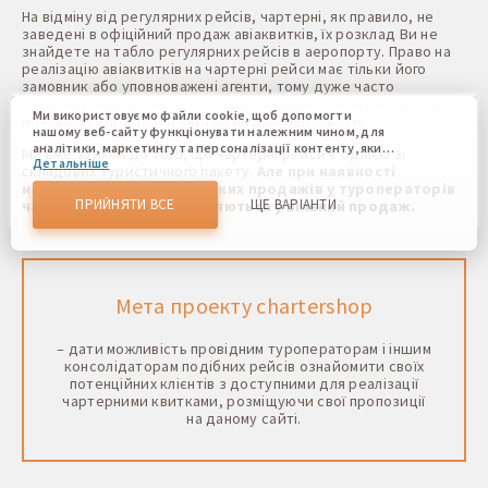
На відміну від регулярних рейсів, чартерні, як правило, не
заведені в офіційний продаж авіаквитків, їх розклад Ви не
знайдете на табло регулярних рейсів в аеропорту. Право на
реалізацію авіаквитків на чартерні рейси має тільки його
замовник або уповноважені агенти, тому дуже часто
пасажири навіть і не знають про існування таких рейсів і про
Ми використовуємо файли cookie, щоб допомогти
можливість придбати квитки на дані перельоти.
нашому веб-сайту функціонувати належним чином, для
аналітики, маркетингу та персоналізації контенту, який
Ми вже звикли до того, що чартерні рейси є однією зі
Детальніше
ви бачите. Файли cookie дозволяють нам відрізняти Вас
складових туристичного пакету.
Але при наявності
від інших користувачів нашого веб-сайту. Розуміння того,
надлишку місць або слабких продажів у туроператорів
як ви використовуєте наш веб-сайт, допомагає нам
ПРИЙНЯТИ ВСЕ
ЩЕ ВАРІАНТИ
чартерні квитки виставляються у вільний продаж.
надати вам найкращі можливості та внести зміни для
покращення нашого сайту в майбутньому. Підтвердивши,
Ви погоджуєтеся на використання всіх цих файлів cookie.
Ви можете оновити свої налаштування, натиснувши
кнопку налаштувань cookie, або в будь-який час,
перейшовши до нашої політики використання файлів
Мета проекту chartershop
cookie.
– дати можливість провідним туроператорам і іншим
консолідаторам подібних рейсів ознайомити своїх
потенційних клієнтів з доступними для реалізації
чартерними квитками, розміщуючи свої пропозиції
на даному сайті.