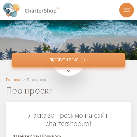
ПІДІБРАТИ РЕЙС
ПІДІБРАТИ РЕЙС
Звідки
Головна
Про проект
Куди
Про проект
Відправлення
Ласкаво просимо на сайт
Повернення
chartershop.ro!
1 + 0 + 0
Давайте познайомимось...