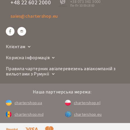
+48 22 602 2000
+38 073 361 3000
Пн-Пт 10:00-18:00
offline
sales@chartershop.eu
Клієнтам
Корисна інформація
Правила чартерних авіаперевезень авіакомпаній з
вильотами з Румунії
Наша партнерська мережа:
chartershop.ua
chartershop.pl
chartershop.md
chartershop.eu