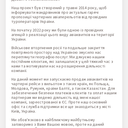
Наш проект був створений у травні 2014 року, щоб
інформувати мандрівників про актуальні гарячі
пропозиції чартерних авіаперельотів від провідних
туроператорів України.
На початку 2022 року ми були одною із провідних
агенцій з реалізації цього виду авіаквитків на території
України.
Військове вторгнення росії та подальше закриття
повітряного простору над Україною змусило нас
переглянути географію послуг. Ми дякуємо нашим
постійним клієнтам, які залишалися у цей тяжкий час з
нами та мотивували нас на розширення діяльності
компанії.
На даний момент ми запускаємо продаж авіаквитків на
чартерні рейси з вильотом з таких країн, як Польща,
Молдова, Румунія, країни Балтії, а також Казахстан. Для
забезпечення безпеки платежів клієнтів та оплат нашим
партнерам ми ведемо діяльність від імені нашої
компанії, зареєстрованої в ЄС. Проте наш основний
офіс та служба підтримки все ще знаходиться у місті
Київ, Україна.
Ми обов'язково в найближчому майбутньому
заговоримо з Вами Вашою мовою, проте на даний