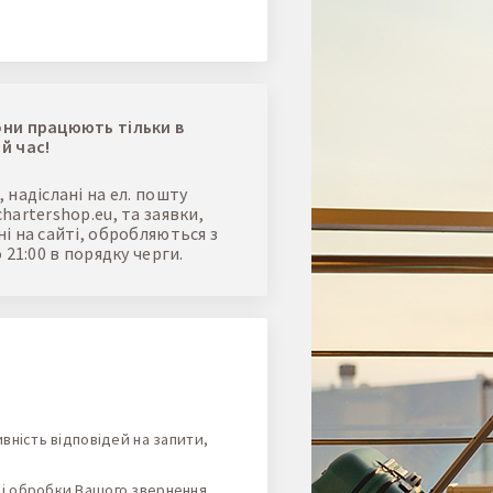
ни працюють тільки в
й час!
 надіслані на ел. пошту
hartershop.eu
, та заявки,
і на сайті, обробляються з
о 21:00 в порядку черги.
ивність відповідей на запити,
 і обробки Вашого звернення,