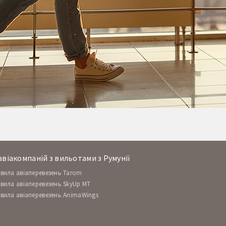
віакомпаній з вильотами з Румунії
вила авіаперевезень Tarom
вила авіаперевезень SkyUp MT
вила авіаперевезень AnimaWings