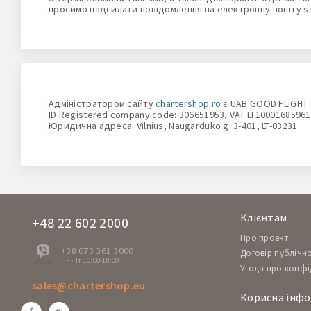
просимо надсилати повідомлення на електронну пошту
s
Адміністратором сайту
chartershop.ro
є UAB GOOD FLIGHT
ID Registered company code: 306651953, VAT LT10001685961
Юридична адреса: Vilnius, Naugarduko g. 3-401, LT-03231
Клієнтам
+48 22 602 2000
Про проект
+38 073 361 3000
Договір публічн
Пн-Пт 10:00-18:00
offline
Угода про конфі
sales@chartershop.eu
Корисна інфо