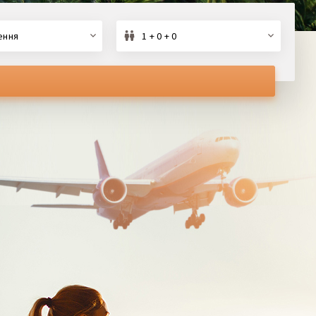
ення
1 + 0 + 0