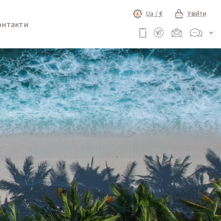
Ua /
€
Увійти
онтакти