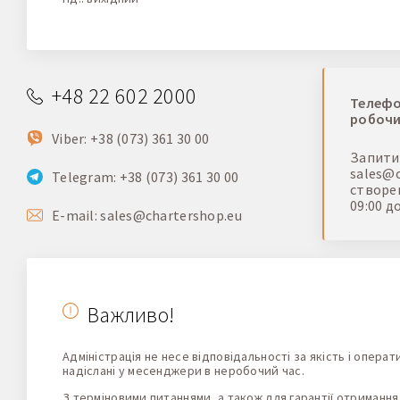
+48 22 602 2000
Телефо
робочи
Viber: +38 (073) 361 30 00
Запити,
sales@c
Telegram: +38 (073) 361 30 00
створен
09:00 д
E-mail:
sales@chartershop.eu
Важливо!
Адміністрація не несе відповідальності за якість і операт
надіслані у месенджери в неробочий час.
З терміновими питаннями, а також для гарантії отримання