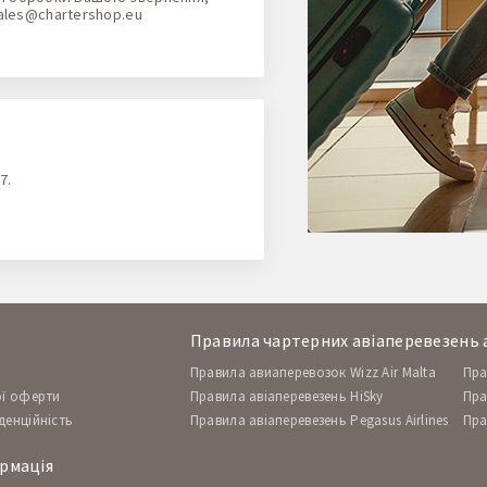
ales@chartershop.eu
7.
Правила чартерних авіаперевезень а
Правила авиаперевозок Wizz Air Malta
Пра
ої оферти
Правила авіаперевезень HiSky
Пра
денційність
Правила авіаперевезень Pegasus Airlines
Пра
рмація