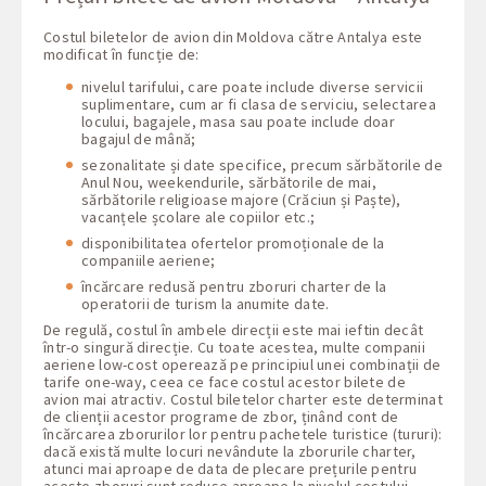
Costul biletelor de avion din Moldova către Antalya este
modificat în funcție de:
nivelul tarifului, care poate include diverse servicii
suplimentare, cum ar fi clasa de serviciu, selectarea
locului, bagajele, masa sau poate include doar
bagajul de mână;
sezonalitate și date specifice, precum sărbătorile de
Anul Nou, weekendurile, sărbătorile de mai,
sărbătorile religioase majore (Crăciun și Paște),
vacanțele școlare ale copiilor etc.;
disponibilitatea ofertelor promoționale de la
companiile aeriene;
încărcare redusă pentru zboruri charter de la
operatorii de turism la anumite date.
De regulă, costul în ambele direcții este mai ieftin decât
într-o singură direcție. Cu toate acestea, multe companii
aeriene low-cost operează pe principiul unei combinații de
tarife one-way, ceea ce face costul acestor bilete de
avion mai atractiv. Costul biletelor charter este determinat
de clienții acestor programe de zbor, ținând cont de
încărcarea zborurilor lor pentru pachetele turistice (tururi):
dacă există multe locuri nevândute la zborurile charter,
atunci mai aproape de data de plecare prețurile pentru
aceste zboruri sunt reduse aproape la nivelul costului