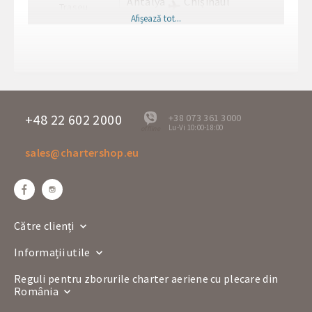
Antalya
Chișinăul
Traseu
AYT
RMO
Afișează tot...
Ora de plecare
01:10
Ora sosirii
03:10
Zilele de plecare
Lu
4M 4123
Numărul zborului
A-320
+48 22 602 2000
+38 073 361 3000
Lu-Vi 10:00-18:00
offline
Companie aeriană
sales@chartershop.eu
Chișinăul
Antalya
Traseu
RMO
AYT
Ora de plecare
04:05
Ora sosirii
06:20
Către clienți
Zilele de plecare
Lu
Informații utile
4M 4124
Numărul zborului
A-320
Reguli pentru zborurile charter aeriene cu plecare din
România
Companie aeriană