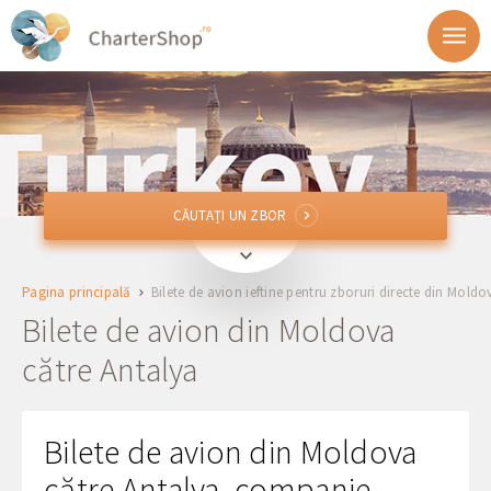
CĂUTAȚI UN ZBOR
CĂUTAȚI UN ZBOR
Din
Pagina principală
Bilete de avion ieftine pentru zboruri directe din Moldo
AYT
Antalya, Turcia
Bilete de avion din Moldova
către Antalya
Plecare
Întoarcele
Bilete de avion din Moldova
către Antalya, companie
1 + 0 + 0