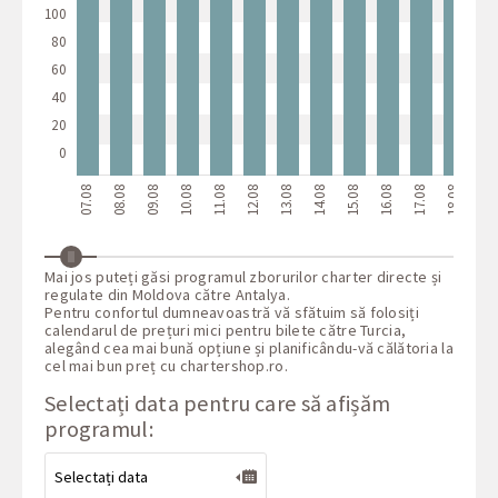
100
80
60
40
20
0
07.08
08.08
09.08
10.08
11.08
12.08
13.08
14.08
15.08
16.08
17.08
18.08
19.08
Mai jos puteți găsi programul zborurilor charter directe și
regulate din Moldova către Antalya.
Pentru confortul dumneavoastră vă sfătuim să folosiți
calendarul de prețuri mici pentru bilete către Turcia,
alegând cea mai bună opțiune și planificându-vă călătoria la
cel mai bun preț cu
chartershop.ro
.
Selectați data pentru care să afișăm
programul: