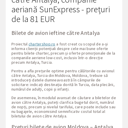
aeriană SunExpress - prețuri
de la 81 EUR
Bilete de avion ieftine către Antalya
Proiectul
chartershop.ro
a fost creat cu scopul de a-și
informa clienții potențiali despre cele mai bune oferte
pentru bilete charter, precum și oferte promoționale de la
companiile aeriene low-cost, inclusiv într-o direcție
precum Antalya, Turcia.
Pentru a afla prețurile optime pentru călătoriile cu avionul
către Antalya, Turcia din Moldova, Moldova, trebuie să
introduceți datele dumneavoastră în câmpurile de
solicitare: indicați destinația dorită în Turcia, data plecării,
numărul de adulți, copii și infanți.
De asemenea, în modulul avansat de căutare a biletelor de
avion către Antalya, puteți clarifica bugetul dorit, numărul
de nopți, precum și nivelul tarifului, care poate include sau
nu bagajele, economisind semnificativ costul total al
biletului de avion către Antalya.
Prețuri bilete de avion Moldova – Antalya