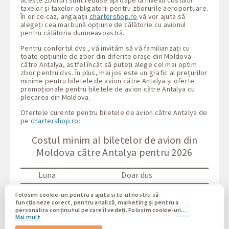
taxelor și taxelor obligatorii pentru zborurile aeroportuare.
În orice caz, angajații
chartershop.ro
vă vor ajuta să
alegeți cea mai bună opțiune de călătorie cu avionul
pentru călătoria dumneavoastră.
Pentru confortul dvs., vă invităm să vă familiarizați cu
toate opțiunile de zbor din diferite orașe din Moldova
către Antalya, astfel încât să puteți alege cel mai optim
zbor pentru dvs. În plus, mai jos este un grafic al prețurilor
minime pentru biletele de avion către Antalya și oferte
promoționale pentru biletele de avion către Antalya cu
plecarea din Moldova.
Ofertele curente pentru biletele de avion către Antalya de
pe
chartershop.ro
:
Costul minim al biletelor de avion din
Moldova către Antalya pentru 2026
Luna
Doar dus
Folosim cookie-uri pentru a ajuta site-ul nostru să
prețuri
Chișinăul
Chișin
funcționeze corect, pentru analiză, marketing și pentru a
August
07.08.2026
de la
- Antalya
- Anta
personaliza conținutul pe care îl vedeți. Folosim cookie-uri
105 €
Mai mult
pentru a vă deosebi de alți utilizatori ai site-ului nostru.
Înțelegerea modului în care utilizați site-ul nostru ne ajută