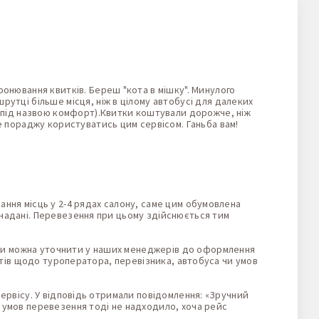
ронювання квитків. Береш "кота в мішку". Минулого
утці більше місця, ніж в цілому автобусі для далеких
в під назвою комфорт).Квитки коштували дорожче, ніж
е пораджу користуватись цим сервісом. Ганьба вам!
ання місць у 2-4 рядах салону, саме цим обумовлена
 надані. Перевезення при цьому здійснюється тим
ди можна уточнити у наших менеджерів до оформлення
питів щодо туроператора, перевізника, автобуса чи умов
сервісу. У відповідь отримали повідомлення: «Зручний
о умов перевезення тоді не надходило, хоча рейс