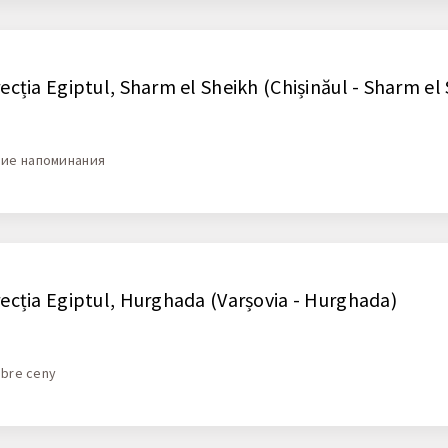
recția Egiptul, Sharm el Sheikh (Chișinăul - Sharm el
шие напоминания
recția Egiptul, Hurghada (Varșovia - Hurghada)
obre ceny