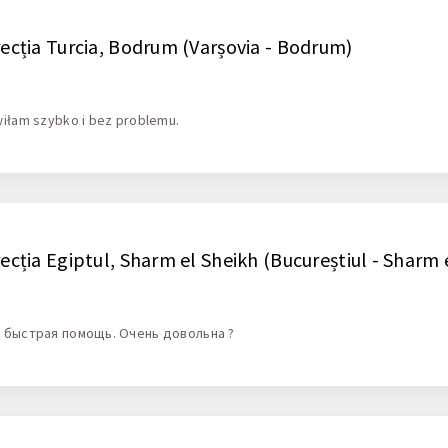
recția Turcia, Bodrum (Varșovia - Bodrum)
iłam szybko i bez problemu.
recția Egiptul, Sharm el Sheikh (Bucureștiul - Sharm 
, быстрая помощь. Очень довольна ?