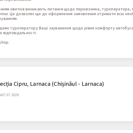
ням квитків виникають питання щодо перевізника, туроператора, 
упки. Це дозволяє ще до оформлення замовлення отримати всю необ
куванням.
едамо туроператору Ваші зауваження щодо рівня комфорту автобуса,
о відповідальності.
shop.
recția Cipru, Larnaca (Chișinăul - Larnaca)
re07.07.2026