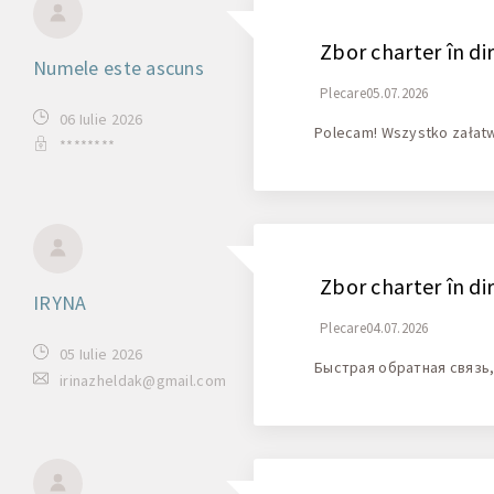
Zbor charter în di
Numele este ascuns
Plecare05.07.2026
06 Iulie 2026
Polecam! Wszystko załatw
********
Zbor charter în di
IRYNA
Plecare04.07.2026
05 Iulie 2026
Быстрая обратная связь
irinazheldak@gmail.com