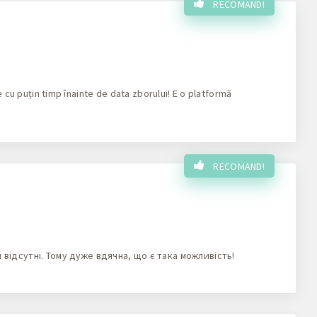
RECOMAND!
e cu puțin timp înainte de data zborului! E o platformă
RECOMAND!
відсутні. Тому дуже вдячна, що є така можливість!