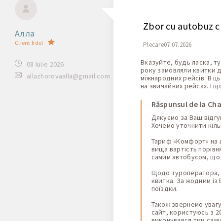
Zbor cu autobuz ch
Алла
Client fidel
Plecare07.07.2026
Вказуйте, будь ласка, т
08 Iulie 2026
року замовляли квитки д
allazhorovaalla@gmail.com
міжнародних рейсів. В ц
на звичайних рейсах. І 
Răspunsul de la Ch
Дякуємо за Ваш відгу
Хочемо уточнити кіль
Тариф «Комфорт» на ц
вища вартість порівн
самим автобусом, що 
Щодо туроператора, 
квитка. За жодним із
поїздки.
Також звернемо увагу
сайт, користуюсь з 2
виконувався тим сам