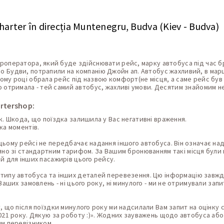
arter în direcția Muntenegru, Budva (Kiev - Budva)
уроператора, який буде здійснювати рейс, марку автобуса під час б
о Будви, потрапили на компанію Джойн ап. Автобус жахливий, в маршр
ьому році обрала рейс під назвою комфорт(не місця, а саме рейс бу
що отримала - тей самий автобус, жахливі умови. Десятим знайомим н
artershop:
к. Шкода, що поїздка залишила у Вас негативні враження.
ка моментів.
ьому рейсі не передбачає надання іншого автобуса. Він означає над
яно зі стандартним тарифом. За Вашим бронюванням такі місця були
й для інших пасажирів цього рейсу.
типу автобуса та інших деталей перевезення. Цю інформацію завж
 Ваших замовлень - ні цього року, ні минулого - ми не отримували за
, що після поїздки минулого року ми надсилали Вам запит на оцінку 
021 року. Дякую за роботу :)». Жодних зауважень щодо автобуса аб
им перевізником.