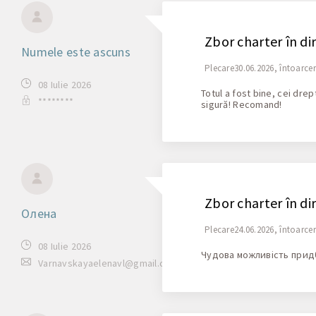
Zbor charter în dir
Numele este ascuns
Plecare30.06.2026, întoarce
08 Iulie 2026
Totul a fost bine, cei dre
********
sigură! Recomand!
Zbor charter în dir
Олена
Plecare24.06.2026, întoarce
08 Iulie 2026
Чудова можливість придб
Varnavskayaelenavl@gmail.com