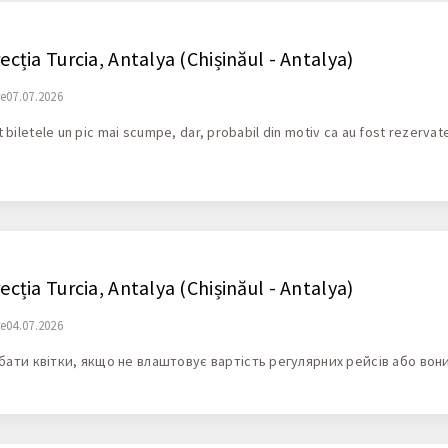
ecția Turcia, Antalya (Chișinăul - Antalya)
re07.07.2026
pt biletele un pic mai scumpe, dar, probabil din motiv ca au fost rezervat
ecția Turcia, Antalya (Chișinăul - Antalya)
re04.07.2026
ати квітки, якщо не влаштовує вартість регулярних рейсів або вони 