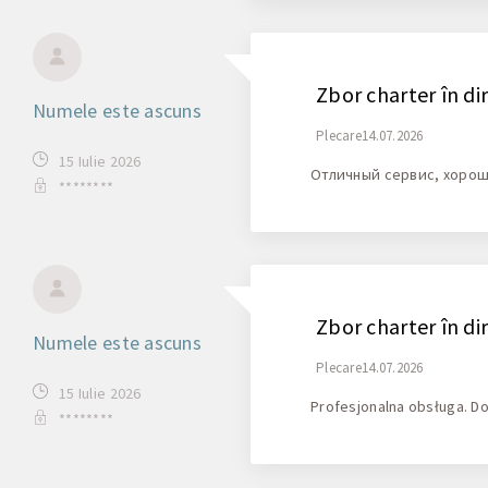
Zbor charter în di
Numele este ascuns
Plecare14.07.2026
15 Iulie 2026
Отличный сервис, хоро
********
Zbor charter în di
Numele este ascuns
Plecare14.07.2026
15 Iulie 2026
Profesjonalna obsługa. D
********