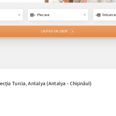
Plecare
Întoarce
CĂUTAȚI UN ZBOR
i
ecția Turcia, Antalya (Antalya - Chișinăul)