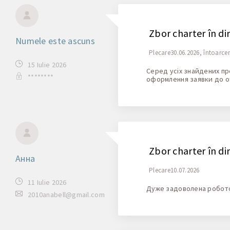
Zbor charter în di
Numele este ascuns
Plecare30.06.2026, întoarce
15 Iulie 2026
Серед усіх знайдених про
********
оформлення заявки до о
Zbor charter în di
Анна
Plecare10.07.2026
11 Iulie 2026
Дуже задоволена роботою
2010anabell@gmail.com