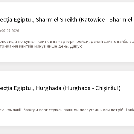
recția Egiptul, Sharm el Sheikh (Katowice - Sharm el
re07.07.2026
позицій по купівлі квитків на чартерні рейси, даний сайт є найбіл
тримання квитків минув лише день. Дякую!
recția Egiptul, Hurghada (Hurghada - Chișinăul)
 компанії. Завжди користуюсь вашими послугами коли потрібні авіа