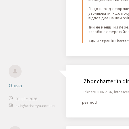
Якщо перед оформлен
уточнювати їх до пок
відповідає Вашим очі
Тим не менш, ми пер
засобів є сферою йог
Адміністрація Charter
Zbor charter în di
Ольга
Plecare30.06.2026, întoarce
08 Iulie 2026
perfect!
avia@aristeya.com.ua