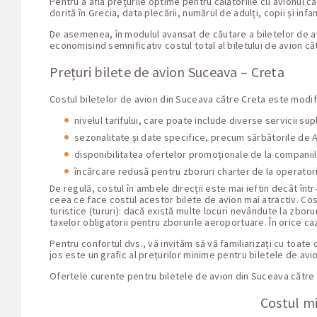
Pentru a afla prețurile optime pentru călătoriile cu avionul 
dorită în Grecia, data plecării, numărul de adulți, copii și infan
De asemenea, în modulul avansat de căutare a biletelor de avio
economisind semnificativ costul total al biletului de avion că
Prețuri bilete de avion Suceava – Creta
Costul biletelor de avion din Suceava către Creta este modifi
nivelul tarifului, care poate include diverse servicii s
sezonalitate și date specifice, precum sărbătorile de An
disponibilitatea ofertelor promoționale de la companii
încărcare redusă pentru zboruri charter de la operatori
De regulă, costul în ambele direcții este mai ieftin decât în
ceea ce face costul acestor bilete de avion mai atractiv. Co
turistice (tururi): dacă există multe locuri nevândute la zbor
taxelor obligatorii pentru zborurile aeroportuare. În orice ca
Pentru confortul dvs., vă invităm să vă familiarizați cu toate
jos este un grafic al prețurilor minime pentru biletele de av
Ofertele curente pentru biletele de avion din Suceava cătr
Costul mi