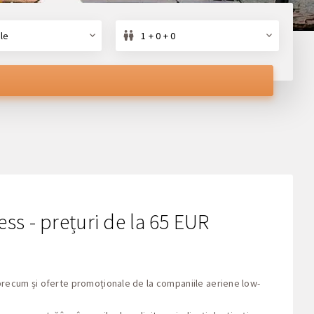
le
1 + 0 + 0
ss - prețuri de la 65 EUR
, precum și oferte promoționale de la companiile aeriene low-