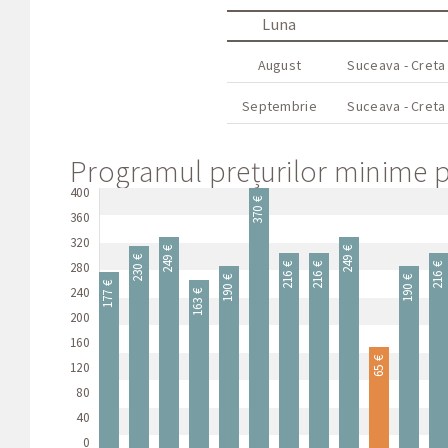
Luna
August
Suceava - Creta
Septembrie
Suceava - Creta
Programul prețurilor minime pe
400
370 €
360
320
249 €
249 €
230 €
280
216 €
216 €
216 €
190 €
190 €
177 €
240
163 €
200
160
65 €
120
80
40
0