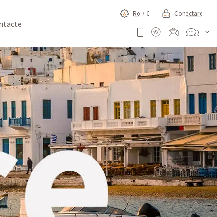
Ro /
€
Conectare
ntacte