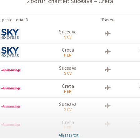
Zboruri charter: Suceava – Creta
panie aeriană
Traseu
Suceava
SCV
Creta
HER
Suceava
SCV
Creta
HER
Suceava
SCV
Creta
HER
Afișează tot...