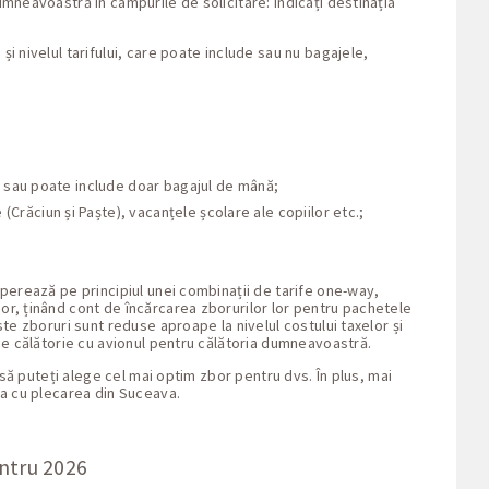
umneavoastră în câmpurile de solicitare: indicați destinația
i nivelul tarifului, care poate include sau nu bagajele,
sa sau poate include doar bagajul de mână;
Crăciun și Paște), vacanțele școlare ale copiilor etc.;
operează pe principiul unei combinații de tarife one-way,
or, ținând cont de încărcarea zborurilor lor pentru pachetele
te zboruri sunt reduse aproape la nivelul costului taxelor și
de călătorie cu avionul pentru călătoria dumneavoastră.
 să puteți alege cel mai optim zbor pentru dvs. În plus, mai
ta cu plecarea din Suceava.
entru 2026