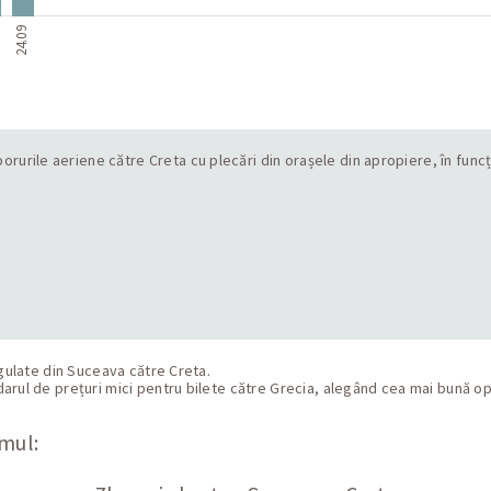
24.09
rurile aeriene către Creta cu plecări din orașele din apropiere, în funcț
egulate din Suceava către Creta.
rul de prețuri mici pentru bilete către Grecia, alegând cea mai bună opți
amul: