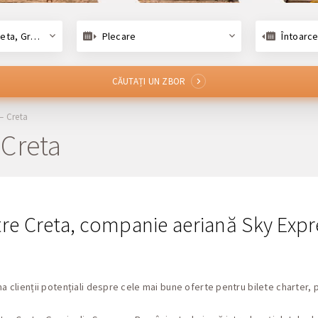
ta, Grecia
Plecare
Întoarce
CĂUTAȚI UN ZBOR
 – Creta
 Creta
tre Creta, companie aeriană Sky Expre
ma clienții potențiali despre cele mai bune oferte pentru bilete charter