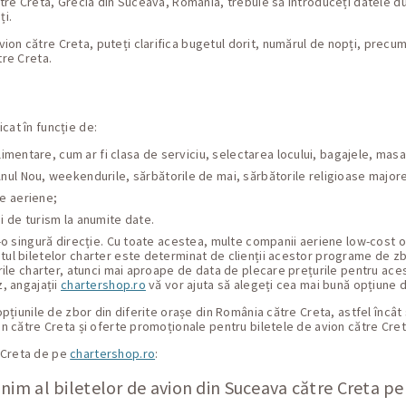
către Creta, Grecia din Suceava, România, trebuie să introduceți datele d
ți.
n către Creta, puteți clarifica bugetul dorit, numărul de nopți, precum ș
tre Creta.
cat în funcție de:
uplimentare, cum ar fi clasa de serviciu, selectarea locului, bagajele, ma
ul Nou, weekendurile, sărbătorile de mai, sărbătorile religioase majore (
le aeriene;
i de turism la anumite date.
tr-o singură direcție. Cu toate acestea, multe companii aeriene low-cost 
stul biletelor charter este determinat de clienții acestor programe de zb
urile charter, atunci mai aproape de data de plecare prețurile pentru aces
z, angajații
chartershop.ro
vă vor ajuta să alegeți cea mai bună opțiune 
 opțiunile de zbor din diferite orașe din România către Creta, astfel încât
ion către Creta și oferte promoționale pentru biletele de avion către Cre
e Creta de pe
chartershop.ro
:
nim al biletelor de avion din Suceava către Creta p