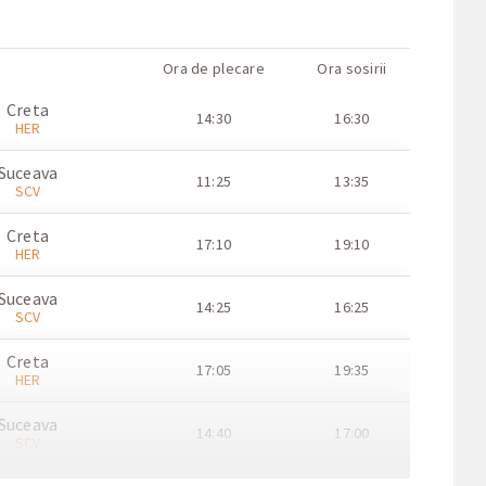
Ora de plecare
Ora sosirii
Creta
14:30
16:30
HER
Suceava
11:25
13:35
SCV
Creta
17:10
19:10
HER
Suceava
14:25
16:25
SCV
Creta
17:05
19:35
HER
Suceava
14:40
17:00
SCV