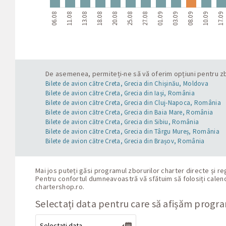
06.08
11.08
13.08
18.08
20.08
25.08
27.08
01.09
03.09
08.09
10.09
17.09
De asemenea, permiteți-ne să vă oferim opțiuni pentru zbo
Bilete de avion către Creta, Grecia din Chișinău, Moldova
Bilete de avion către Creta, Grecia din Iași, România
Bilete de avion către Creta, Grecia din Cluj-Napoca, România
Bilete de avion către Creta, Grecia din Baia Mare, România
Bilete de avion către Creta, Grecia din Sibiu, România
Bilete de avion către Creta, Grecia din Târgu Mureș, România
Bilete de avion către Creta, Grecia din Brașov, România
Mai jos puteți găsi programul zborurilor charter directe și r
Pentru confortul dumneavoastră vă sfătuim să folosiți calenda
chartershop.ro
.
Selectați data pentru care să afișăm progr