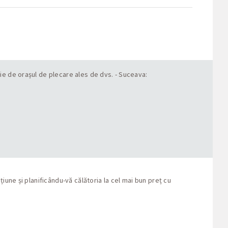
ie de orașul de plecare ales de dvs. - Suceava:
une și planificându-vă călătoria la cel mai bun preț cu