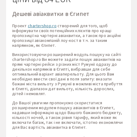
Дешеві авіаквитки в Єгипет
Проект
chartershop.ro
створений для того, щоб
інформувати своїх потенційних клієнтів про кращі
пропозиції на чартерні авіаквитки, а також про акційні
пропозиції авіакомпаній лоу-кост в т.ч. за таким
напрямком, як Єгипет.
Використовуючи розширений модуль пошуку на сайті
chartershop.ro Ви можете задати пошук авіаквитків на
прямі чартерні рейси з різних міст Румунії одразу до
декількох напрямків в Єгипті, вибравши для себе
оптимальний варіант авіаперельоту. Для цього Вам
необхідно ввести свої дані в поля запиту: вказати
бажані міста вильоту з Румунії в можливі міста прибуття
в Єгипті, діапазон дат вильоту, кількість дорослих,
дітей і немовлят.
До Вашої уваги ми пропонуємо скористатися
розширеним модулем пошуку авіаквитків в Єгипет,
надавши інформацію щодо Вашого бажаного бюджету,
кількості ночей, а також рівня тарифу, який може як
включати багаж, так і не включати, істотно економлячи
для Вас вартість авіаквитка в Єгипет.