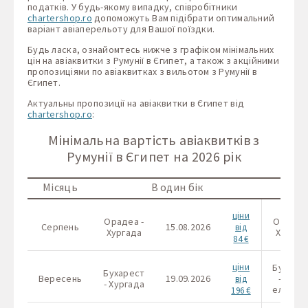
податків. У будь-якому випадку, співробітники
chartershop.ro
допоможуть Вам підібрати оптимальний
варіант авіаперельоту для Вашої поїздки.
Будь ласка, ознайомтесь нижче з графіком мінімальних
цін на авіаквитки з Румунії в Єгипет, а також з акційними
пропозиціями по авіаквитках з вильотом з Румунії в
Єгипет.
Актуальны пропозиції на авіаквитки в Єгипет від
chartershop.ro
:
Мінімальна вартість авіаквитків з
Румунії в Єгипет на 2026 рік
Місяць
В один бік
ціни
Орадеа -
Орадеа
Серпень
15.08.2026
від
Хургада
Хургад
84 €
ціни
Бухаре
Бухарест
Вересень
19.09.2026
- Шарм
від
- Хургада
ель Ше
196 €