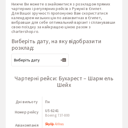
Нижче Ви можете ознайомитися з розкладом прямих
чартерних і регулярних рейсів з Румунії в Єгипет.
Для Вашої зручності пропонуємо Вам скористатися
календарем низьких цін по авіаквитках в Єгипет,
вибравши для себе оптимальний варіант і спланувавши
свою поїздку за найкращою ціною разом з
chartershop.ro
.
Виберіть дату, на яку відобразити
розклад:
Чартерні рейси: Бухарест – Шарм ель
Шейх
Дні вильоту
Пн
U5 6241
Номер рейсу
Boeing 737-800
Авіакомпанія