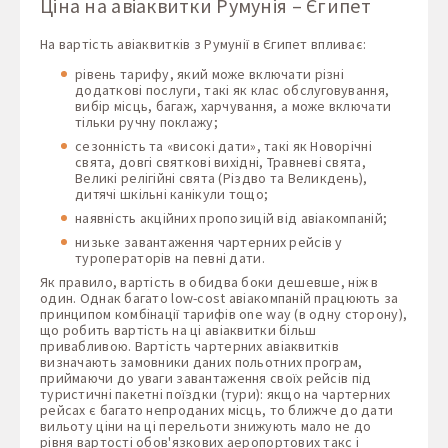
Ціна на авіаквитки Румунія – Єгипет
На вартість авіаквитків з Румунії в Єгипет впливає:
рівень тарифу, який може включати різні
додаткові послуги, такі як клас обслуговування,
вибір місць, багаж, харчування, а може включати
тільки ручну поклажу;
сезонність та «високі дати», такі як Новорічні
свята, довгі святкові вихідні, Травневі свята,
Великі релігійні свята (Різдво та Великдень),
дитячі шкільні канікули тощо;
наявність акційних пропозицій від авіакомпаній;
низьке завантаження чартерних рейсів у
туроператорів на певні дати.
Як правило, вартість в обидва боки дешевше, ніж в
один. Однак багато low-cost авіакомпаній працюють за
принципом комбінації тарифів one way (в одну сторону),
що робить вартість на ці авіаквитки більш
привабливою. Вартість чартерних авіаквитків
визначають замовники даних польотних програм,
приймаючи до уваги завантаження своїх рейсів під
туристичні пакетні поїздки (тури): якщо на чартерних
рейсах є багато непроданих місць, то ближче до дати
вильоту ціни на ці перельоти знижують мало не до
рівня вартості обов'язкових аеропортових такс і