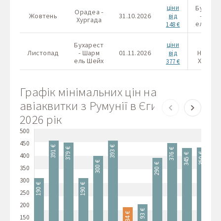
ціни
Бухаре
Орадеа -
Жовтень
31.10.2026
- Шарм
від
Хургада
ель Ше
148 €
Бухарест
ціни
Клуж-
Листопад
- Шарм
01.11.2026
Напока 
від
ель Шейх
Хургад
377 €
Графік мінімальних цін на
авіаквитки з Румунії в Єгипет на
2026 рік
500
450
393 €
391 €
379 €
376 €
400
350 €
345 €
300 €
290 €
350
252 €
300
190 €
190 €
250
200
93 €
84 €
150