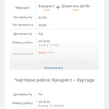
Бухарест
Шарм ель Шейх
Маршрут
OTP
SSH
Час вильоту
02:30
Час прильоту
06:00
Дні вильоту
Нд
U5 6242
Номер рейсу
Boeing 737-800
Авіакомпанія
Шарм ель Шейх
Бухарест
Маршрут
SSH
OTP
Показати все...
Час вильоту
22:00
Чартерні рейси: Бухарест – Хургада
Час прильоту
01:30+1
Дні вильоту
Пн
Дні вильоту
Пн
A2 4404
Номер рейсу
A-320
U5 6121
Номер рейсу
Boeing 737-800 NG