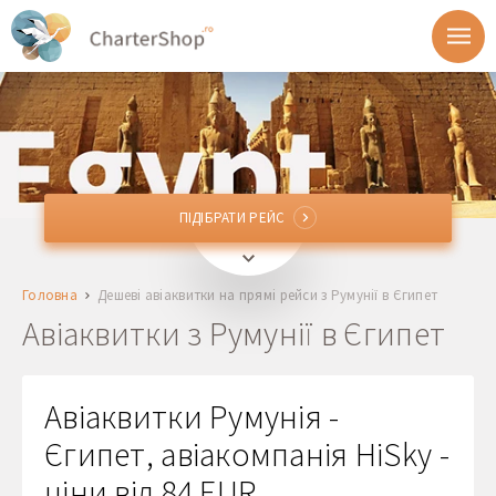
ПІДІБРАТИ РЕЙС
ПІДІБРАТИ РЕЙС
Звідки
Головна
Дешеві авіаквитки на прямі рейси з Румунії в Єгипет
Куди
Авіаквитки з Румунії в Єгипет
Відправлення
Авіаквитки Румунія -
Повернення
Єгипет, авіакомпанія HiSky -
ціни від 84 EUR
1 + 0 + 0