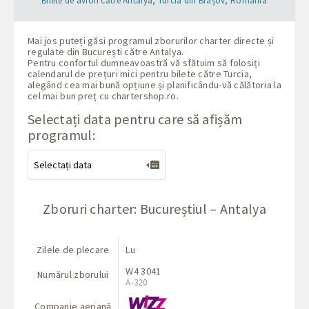
Bilete de avion către Antalya, Turcia din Brașov, România
Mai jos puteți găsi programul zborurilor charter directe și
regulate din București către Antalya.
Pentru confortul dumneavoastră vă sfătuim să folosiți
calendarul de prețuri mici pentru bilete către Turcia,
alegând cea mai bună opțiune și planificându-vă călătoria la
cel mai bun preț cu
chartershop.ro
.
Selectați data pentru care să afișăm
programul:
Zboruri charter: Bucureștiul – Antalya
Zilele de plecare
Lu
W4 3041
Numărul zborului
A-320
Companie aeriană