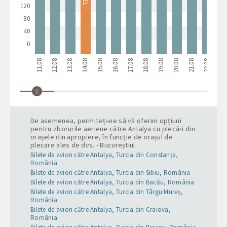
73 €
120
80
40
0
11.08
12.08
13.08
14.08
15.08
16.08
17.08
18.08
19.08
20.08
21.08
22.08
23.08
De asemenea, permiteți-ne să vă oferim opțiuni
pentru zborurile aeriene către Antalya cu plecări din
orașele din apropiere, în funcție de orașul de
plecare ales de dvs. - Bucureștiul:
Bilete de avion către Antalya, Turcia din Constanța,
România
Bilete de avion către Antalya, Turcia din Sibiu, România
Bilete de avion către Antalya, Turcia din Bacău, România
Bilete de avion către Antalya, Turcia din Târgu Mureș,
România
Bilete de avion către Antalya, Turcia din Craiova,
România