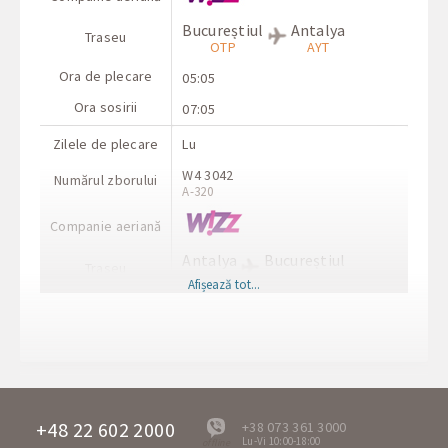
Bucureștiul
Antalya
Traseu
OTP
AYT
Ora de plecare
05:05
Ora sosirii
07:05
Zilele de plecare
Lu
W4 3042
Numărul zborului
A-320
Companie aeriană
Antalya
Bucureștiul
Traseu
AYT
OTP
Afișează tot...
Ora de plecare
07:45
Ora sosirii
09:45
Zilele de plecare
Lu
XQ 657
Numărul zborului
Boeing 737
+48 22 602 2000
+38 073 361 3000
Lu-Vi 10:00-18:00
offline