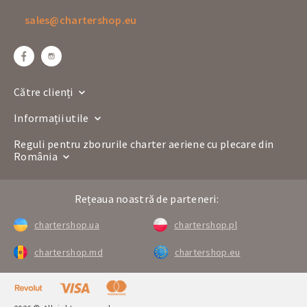
Companie aeriană
sales@chartershop.eu
Bucureștiul
Antalya
Traseu
OTP
AYT
Ora de plecare
11:20
Ora sosirii
13:10
Către clienți
Zilele de plecare
Lu
Informații utile
XQ 656
Numărul zborului
Boeing 737
Reguli pentru zborurile charter aeriene cu plecare din
România
Companie aeriană
Antalya
Bucureștiul
Traseu
Rețeaua noastră de parteneri:
AYT
OTP
Ora de plecare
08:30
chartershop.ua
chartershop.pl
Ora sosirii
10:20
chartershop.md
chartershop.eu
Zilele de plecare
Lu
XC 9004
Numărul zborului
A-320