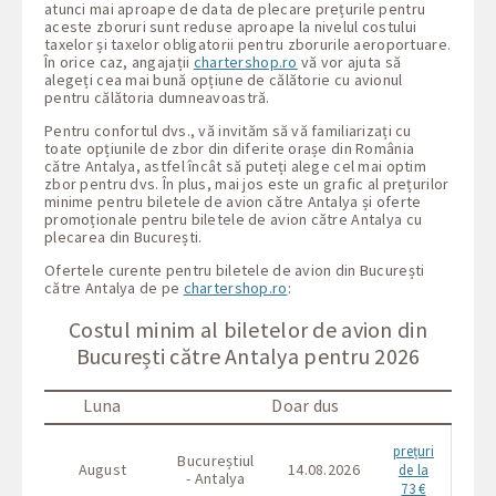
atunci mai aproape de data de plecare prețurile pentru
aceste zboruri sunt reduse aproape la nivelul costului
taxelor și taxelor obligatorii pentru zborurile aeroportuare.
În orice caz, angajații
chartershop.ro
vă vor ajuta să
alegeți cea mai bună opțiune de călătorie cu avionul
pentru călătoria dumneavoastră.
Pentru confortul dvs., vă invităm să vă familiarizați cu
toate opțiunile de zbor din diferite orașe din România
către Antalya, astfel încât să puteți alege cel mai optim
zbor pentru dvs. În plus, mai jos este un grafic al prețurilor
minime pentru biletele de avion către Antalya și oferte
promoționale pentru biletele de avion către Antalya cu
plecarea din București.
Ofertele curente pentru biletele de avion din București
către Antalya de pe
chartershop.ro
:
Costul minim al biletelor de avion din
București către Antalya pentru 2026
Luna
Doar dus
prețuri
Bucureștiul
Buc
August
14.08.2026
de la
- Antalya
- 
73 €