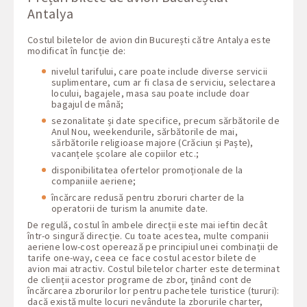
Antalya
Costul biletelor de avion din București către Antalya este
modificat în funcție de:
nivelul tarifului, care poate include diverse servicii
suplimentare, cum ar fi clasa de serviciu, selectarea
locului, bagajele, masa sau poate include doar
bagajul de mână;
sezonalitate și date specifice, precum sărbătorile de
Anul Nou, weekendurile, sărbătorile de mai,
sărbătorile religioase majore (Crăciun și Paște),
vacanțele școlare ale copiilor etc.;
disponibilitatea ofertelor promoționale de la
companiile aeriene;
încărcare redusă pentru zboruri charter de la
operatorii de turism la anumite date.
De regulă, costul în ambele direcții este mai ieftin decât
într-o singură direcție. Cu toate acestea, multe companii
aeriene low-cost operează pe principiul unei combinații de
tarife one-way, ceea ce face costul acestor bilete de
avion mai atractiv. Costul biletelor charter este determinat
de clienții acestor programe de zbor, ținând cont de
încărcarea zborurilor lor pentru pachetele turistice (tururi):
dacă există multe locuri nevândute la zborurile charter,