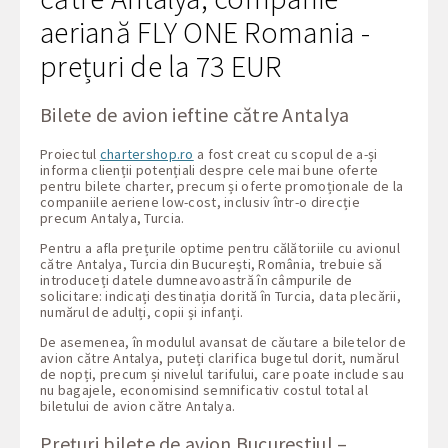
aeriană FLY ONE Romania -
prețuri de la 73 EUR
Bilete de avion ieftine către Antalya
Proiectul
chartershop.ro
a fost creat cu scopul de a-și
informa clienții potențiali despre cele mai bune oferte
pentru bilete charter, precum și oferte promoționale de la
companiile aeriene low-cost, inclusiv într-o direcție
precum Antalya, Turcia.
Pentru a afla prețurile optime pentru călătoriile cu avionul
către Antalya, Turcia din București, România, trebuie să
introduceți datele dumneavoastră în câmpurile de
solicitare: indicați destinația dorită în Turcia, data plecării,
numărul de adulți, copii și infanți.
De asemenea, în modulul avansat de căutare a biletelor de
avion către Antalya, puteți clarifica bugetul dorit, numărul
de nopți, precum și nivelul tarifului, care poate include sau
nu bagajele, economisind semnificativ costul total al
biletului de avion către Antalya.
Prețuri bilete de avion Bucureștiul –