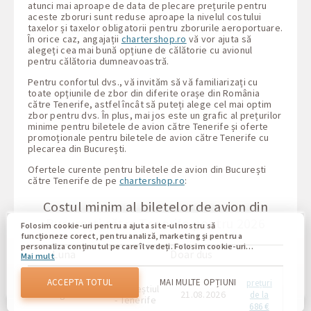
atunci mai aproape de data de plecare prețurile pentru
aceste zboruri sunt reduse aproape la nivelul costului
taxelor și taxelor obligatorii pentru zborurile aeroportuare.
În orice caz, angajații
chartershop.ro
vă vor ajuta să
alegeți cea mai bună opțiune de călătorie cu avionul
pentru călătoria dumneavoastră.
Pentru confortul dvs., vă invităm să vă familiarizați cu
toate opțiunile de zbor din diferite orașe din România
către Tenerife, astfel încât să puteți alege cel mai optim
zbor pentru dvs. În plus, mai jos este un grafic al prețurilor
minime pentru biletele de avion către Tenerife și oferte
promoționale pentru biletele de avion către Tenerife cu
plecarea din București.
Ofertele curente pentru biletele de avion din București
către Tenerife de pe
chartershop.ro
:
Costul minim al biletelor de avion din
București către Tenerife pentru 2026
Folosim cookie-uri pentru a ajuta site-ul nostru să
funcționeze corect, pentru analiză, marketing și pentru a
personaliza conținutul pe care îl vedeți. Folosim cookie-uri
Luna
Doar dus
Mai mult
pentru a vă deosebi de alți utilizatori ai site-ului nostru.
Înțelegerea modului în care utilizați site-ul nostru ne ajută
să vă oferim cea mai bună experiență posibilă și să facem
ACCEPTA TOTUL
MAI MULTE OPȚIUNI
prețuri
modificări pentru a îmbunătăți site-ul nostru în viitor. Prin
Bucureștiul
Buc
August
21.08.2026
de la
confirmare, sunteți de acord cu utilizarea tuturor acestor
- Tenerife
- T
686 €
cookie-uri. Vă puteți actualiza preferințele făcând clic pe