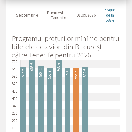
butonul de setări cookie sau în orice moment vizitând
politica noastră privind cookie-urile.
prețuri
Bucureștiul
Buc
Septembrie
01.09.2026
de la
- Tenerife
- T
582 €
Programul prețurilor minime pentru
biletele de avion din București
către Tenerife pentru 2026
700
686 €
686 €
640
589 €
585 €
582 €
565 €
556 €
555 €
580
520
460
400
340
280
220
160