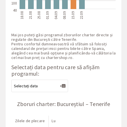
100
40
18.08
21.08
25.08
01.09
04.09
08.09
15.09
22.09
Mai jos puteți găsi programul zborurilor charter directe și
regulate din București către Tenerife.
Pentru confortul dumneavoastră vă sfătuim să folosiți
calendarul de prețuri mici pentru bilete către Spania,
alegând cea mai bună opțiune și planificându-vă călătoria la
cel mai bun preț cu
chartershop.ro
.
Selectați data pentru care să afișăm
programul:
Zboruri charter: Bucureștiul – Tenerife
Zilele de plecare
Lu