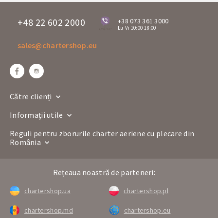
H4 1705
Numărul zborului
A-320
+48 22 602 2000
+38 073 361 3000
Lu-Vi 10:00-18:00
online
Companie aeriană
sales@chartershop.eu
Bucureștiul
Tenerife
Traseu
OTP
TFS
Ora de plecare
17:00
Ora sosirii
21:00
Către clienți
Zilele de plecare
Ma
Informații utile
H4 1706
Numărul zborului
A-320
Reguli pentru zborurile charter aeriene cu plecare din
România
Companie aeriană
Tenerife
Bucureștiul
Traseu
Rețeaua noastră de parteneri:
TFS
OTP
Ora de plecare
22:00
chartershop.ua
chartershop.pl
Ora sosirii
05:10+1
chartershop.md
chartershop.eu