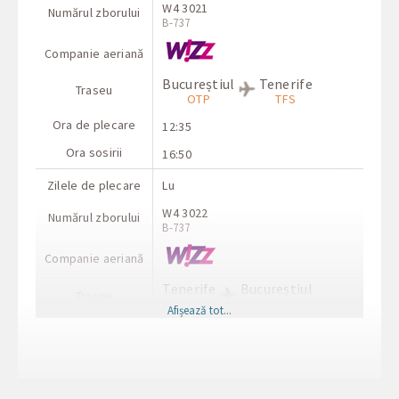
W4 3021
Numărul zborului
B-737
Companie aeriană
Bucureștiul
Tenerife
Traseu
OTP
TFS
Ora de plecare
12:35
Ora sosirii
16:50
Zilele de plecare
Lu
W4 3022
Numărul zborului
B-737
Companie aeriană
Tenerife
Bucureștiul
Traseu
TFS
OTP
Afișează tot...
Ora de plecare
17:35
Ora sosirii
00:55+1
Zilele de plecare
Ma