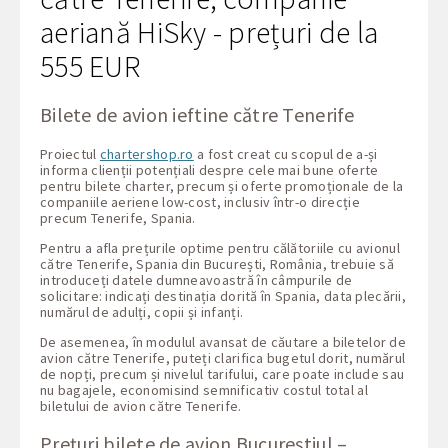
aeriană HiSky - prețuri de la
555 EUR
Bilete de avion ieftine către Tenerife
Proiectul
chartershop.ro
a fost creat cu scopul de a-și
informa clienții potențiali despre cele mai bune oferte
pentru bilete charter, precum și oferte promoționale de la
companiile aeriene low-cost, inclusiv într-o direcție
precum Tenerife, Spania.
Pentru a afla prețurile optime pentru călătoriile cu avionul
către Tenerife, Spania din București, România, trebuie să
introduceți datele dumneavoastră în câmpurile de
solicitare: indicați destinația dorită în Spania, data plecării,
numărul de adulți, copii și infanți.
De asemenea, în modulul avansat de căutare a biletelor de
avion către Tenerife, puteți clarifica bugetul dorit, numărul
de nopți, precum și nivelul tarifului, care poate include sau
nu bagajele, economisind semnificativ costul total al
biletului de avion către Tenerife.
Prețuri bilete de avion Bucureștiul –