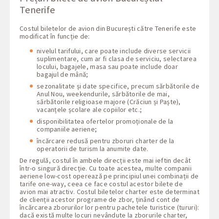
Tenerife
Costul biletelor de avion din București către Tenerife este
modificat în funcție de:
nivelul tarifului, care poate include diverse servicii
suplimentare, cum ar fi clasa de serviciu, selectarea
locului, bagajele, masa sau poate include doar
bagajul de mână;
sezonalitate și date specifice, precum sărbătorile de
Anul Nou, weekendurile, sărbătorile de mai,
sărbătorile religioase majore (Crăciun și Paște),
vacanțele școlare ale copiilor etc.;
disponibilitatea ofertelor promoționale de la
companiile aeriene;
încărcare redusă pentru zboruri charter de la
operatorii de turism la anumite date.
De regulă, costul în ambele direcții este mai ieftin decât
într-o singură direcție. Cu toate acestea, multe companii
aeriene low-cost operează pe principiul unei combinații de
tarife one-way, ceea ce face costul acestor bilete de
avion mai atractiv. Costul biletelor charter este determinat
de clienții acestor programe de zbor, ținând cont de
încărcarea zborurilor lor pentru pachetele turistice (tururi):
dacă există multe locuri nevândute la zborurile charter,