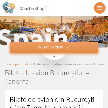
CĂUTAȚI UN ZBOR
CĂUTAȚI UN ZBOR
OTP, BBU
Bucureștiul, România
Pagina principală
Bilete de avion ieftine pentru zboruri directe Bucureștiul
TFS, TFN
Tenerife, Spania
Bilete de avion Bucureștiul –
Tenerife
Plecare
Întoarcele
Bilete de avion din București
către Tenerife, companie
1 + 0 + 0