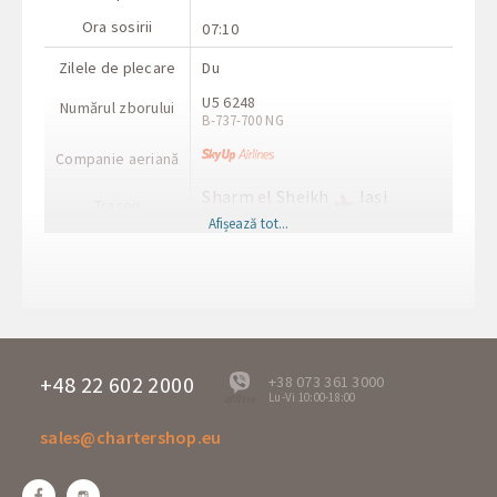
Ora sosirii
07:10
Zilele de plecare
Du
U5 6248
Numărul zborului
В-737-700 NG
Companie aeriană
Sharm el Sheikh
Iași
Traseu
SSH
IAS
Afișează tot...
Ora de plecare
23:30
Ora sosirii
02:50+1
Zilele de plecare
Ma
U5 6247
Numărul zborului
В-737-700 NG
+48 22 602 2000
+38 073 361 3000
Lu-Vi 10:00-18:00
offline
Companie aeriană
sales@chartershop.eu
Iași
Sharm el Sheikh
Traseu
IAS
SSH