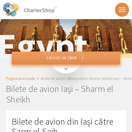
CĂUTAȚI UN ZBOR
CĂUTAȚI UN ZBOR
IAS
Iași, România
Pagina principală
Bilete de avion ieftine pentru zboruri directe Iași – Sha
Spre
Bilete de avion Iași – Sharm el
Sheikh
Plecare
Întoarcele
Bilete de avion din Iași către
Șarm el-Șeih
1 + 0 + 0