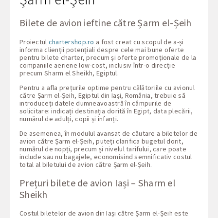
Bilete de avion ieftine către Șarm el-Șeih
Proiectul
chartershop.ro
a fost creat cu scopul de a-și
informa clienții potențiali despre cele mai bune oferte
pentru bilete charter, precum și oferte promoționale de la
companiile aeriene low-cost, inclusiv într-o direcție
precum Sharm el Sheikh, Egiptul.
Pentru a afla prețurile optime pentru călătoriile cu avionul
către Șarm el-Șeih, Egiptul din Iași, România, trebuie să
introduceți datele dumneavoastră în câmpurile de
solicitare: indicați destinația dorită în Egipt, data plecării,
numărul de adulți, copii și infanți.
De asemenea, în modulul avansat de căutare a biletelor de
avion către Șarm el-Șeih, puteți clarifica bugetul dorit,
numărul de nopți, precum și nivelul tarifului, care poate
include sau nu bagajele, economisind semnificativ costul
total al biletului de avion către Șarm el-Șeih.
Prețuri bilete de avion Iași – Sharm el
Sheikh
Costul biletelor de avion din Iași către Șarm el-Șeih este