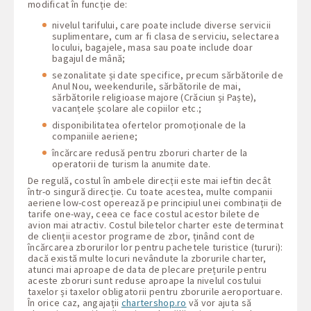
modificat în funcție de:
nivelul tarifului, care poate include diverse servicii
suplimentare, cum ar fi clasa de serviciu, selectarea
locului, bagajele, masa sau poate include doar
bagajul de mână;
sezonalitate și date specifice, precum sărbătorile de
Anul Nou, weekendurile, sărbătorile de mai,
sărbătorile religioase majore (Crăciun și Paște),
vacanțele școlare ale copiilor etc.;
disponibilitatea ofertelor promoționale de la
companiile aeriene;
încărcare redusă pentru zboruri charter de la
operatorii de turism la anumite date.
De regulă, costul în ambele direcții este mai ieftin decât
într-o singură direcție. Cu toate acestea, multe companii
aeriene low-cost operează pe principiul unei combinații de
tarife one-way, ceea ce face costul acestor bilete de
avion mai atractiv. Costul biletelor charter este determinat
de clienții acestor programe de zbor, ținând cont de
încărcarea zborurilor lor pentru pachetele turistice (tururi):
dacă există multe locuri nevândute la zborurile charter,
atunci mai aproape de data de plecare prețurile pentru
aceste zboruri sunt reduse aproape la nivelul costului
taxelor și taxelor obligatorii pentru zborurile aeroportuare.
În orice caz, angajații
chartershop.ro
vă vor ajuta să