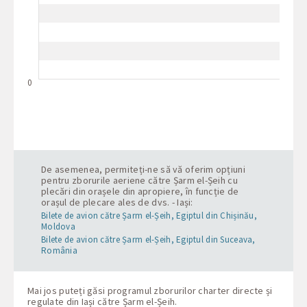
0
De asemenea, permiteți-ne să vă oferim opțiuni
pentru zborurile aeriene către Șarm el-Șeih cu
plecări din orașele din apropiere, în funcție de
orașul de plecare ales de dvs. - Iași:
Bilete de avion către Șarm el-Șeih, Egiptul din Chișinău,
Moldova
Bilete de avion către Șarm el-Șeih, Egiptul din Suceava,
România
Mai jos puteți găsi programul zborurilor charter directe și
regulate din Iași către Șarm el-Șeih.