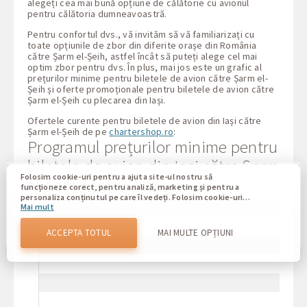
alegeți cea mai bună opțiune de călătorie cu avionul
pentru călătoria dumneavoastră.
Pentru confortul dvs., vă invităm să vă familiarizați cu
toate opțiunile de zbor din diferite orașe din România
către Șarm el-Șeih, astfel încât să puteți alege cel mai
optim zbor pentru dvs. În plus, mai jos este un grafic al
prețurilor minime pentru biletele de avion către Șarm el-
Șeih și oferte promoționale pentru biletele de avion către
Șarm el-Șeih cu plecarea din Iași.
Ofertele curente pentru biletele de avion din Iași către
Șarm el-Șeih de pe
chartershop.ro
:
Programul prețurilor minime pentru
biletele de avion din Iași către Șarm
Folosim cookie-uri pentru a ajuta site-ul nostru să
el-Șeih pentru 2026
funcționeze corect, pentru analiză, marketing și pentru a
personaliza conținutul pe care îl vedeți. Folosim cookie-uri
Mai mult
pentru a vă deosebi de alți utilizatori ai site-ului nostru.
Înțelegerea modului în care utilizați site-ul nostru ne ajută
să vă oferim cea mai bună experiență posibilă și să facem
ACCEPTA TOTUL
MAI MULTE OPȚIUNI
modificări pentru a îmbunătăți site-ul nostru în viitor. Prin
confirmare, sunteți de acord cu utilizarea tuturor acestor
cookie-uri. Vă puteți actualiza preferințele făcând clic pe
butonul de setări cookie sau în orice moment vizitând
politica noastră privind cookie-urile.