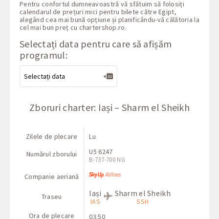
Pentru confortul dumneavoastră vă sfătuim să folosiți
calendarul de prețuri mici pentru bilete către Egipt,
alegând cea mai bună opțiune și planificându-vă călătoria la
cel mai bun preț cu
chartershop.ro
.
Selectați data pentru care să afișăm
programul:
Zboruri charter: Iași – Sharm el Sheikh
Zilele de plecare
Lu
U5 6247
Numărul zborului
В-737-700 NG
Companie aeriană
Iași
Sharm el Sheikh
Traseu
IAS
SSH
Ora de plecare
03:50