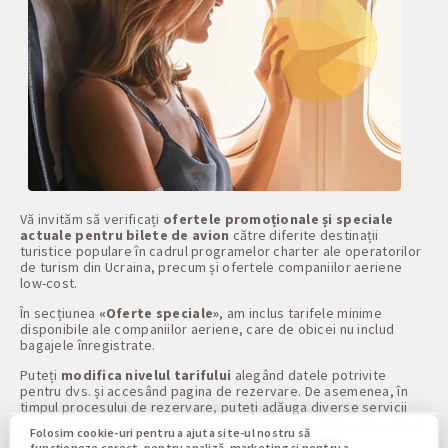
Vă invităm să verificați
ofertele promoționale și speciale
actuale pentru bilete de avion
către diferite destinații
turistice populare în cadrul programelor charter ale operatorilor
de turism din Ucraina, precum și ofertele companiilor aeriene
low-cost.
În secțiunea
«Oferte speciale»
, am inclus tarifele minime
disponibile ale companiilor aeriene, care de obicei nu includ
bagajele înregistrate.
Puteți
modifica nivelul tarifului
alegând datele potrivite
pentru dvs. și accesând pagina de rezervare. De asemenea, în
timpul procesului de rezervare, puteți adăuga diverse servicii
suplimentare, precum: bagaj suplimentar, transportul unui animal
Folosim cookie-uri pentru a ajuta site-ul nostru să
în cabină, selectarea locului în cabina aeronavei etc.
funcționeze corect, pentru analiză, marketing și pentru a