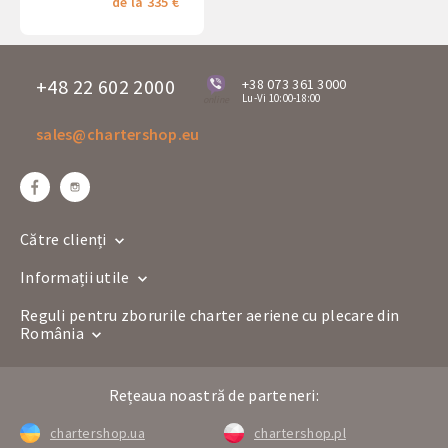
de la 335 €
+48 22 602 2000
+38 073 361 3000
Lu-Vi 10:00-18:00
online
sales@chartershop.eu
Către clienți
Informații utile
Reguli pentru zborurile charter aeriene cu plecare din
România
Rețeaua noastră de parteneri:
chartershop.ua
chartershop.pl