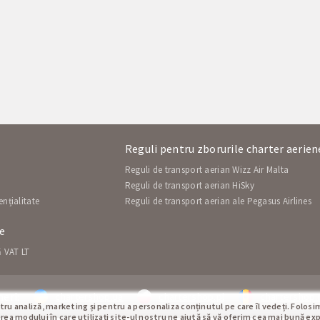
Reguli pentru zborurile charter aerie
Reguli de transport aerian Wizz Air Malta
i
Reguli de transport aerian HiSky
ențialitate
Reguli de transport aerian ale Pegasus Airlines
le
ă VAT LT
eri:
chartershop.ua
chartershop.pl
chartershop
ru analiză, marketing și pentru a personaliza conținutul pe care îl vedeți. Folosi
gerea modului în care utilizați site-ul nostru ne ajută să vă oferim cea mai bună ex