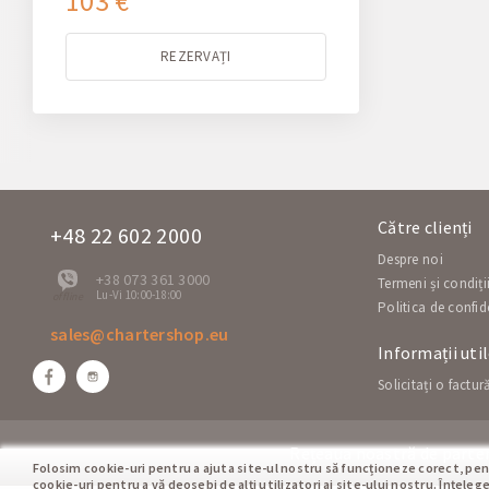
103 €
REZERVAȚI
Către clienți
+48 22 602 2000
Despre noi
+38 073 361 3000
Termeni și condiți
Lu-Vi 10:00-18:00
offline
Politica de confid
sales@chartershop.eu
Informații uti
Solicitați o factur
Rețeaua noastră de parten
Folosim cookie-uri pentru a ajuta site-ul nostru să funcționeze corect, pent
cookie-uri pentru a vă deosebi de alți utilizatori ai site-ului nostru. Înțele