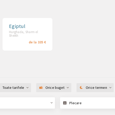
Egiptul
Hurghada, Sharm el
Sheikh
de la 335 €
Toate tarifele
Orice buget
Orice termen
Plecare