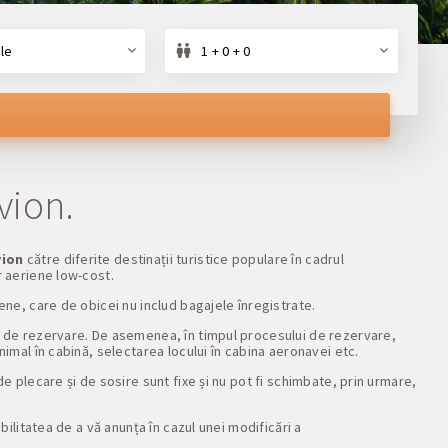
le
1 + 0 + 0
vion.
vion
către diferite destinații turistice populare în cadrul
r aeriene low-cost.
iene, care de obicei nu includ bagajele înregistrate.
a de rezervare. De asemenea, în timpul procesului de rezervare,
imal în cabină, selectarea locului în cabina aeronavei etc.
e plecare și de sosire sunt fixe și nu pot fi schimbate, prin urmare,
ilitatea de a vă anunța în cazul unei modificări a