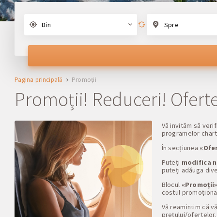
Din
Spre
Pagina principală
Promoții
Promoții! Reduceri! Oferte
Vă invităm să verif
programelor charte
În secțiunea
«Ofer
Puteți
modifica ni
puteți adăuga dive
Blocul
«Promoții
costul promoțional
Vă reamintim că vă
prețului/ofertelor.