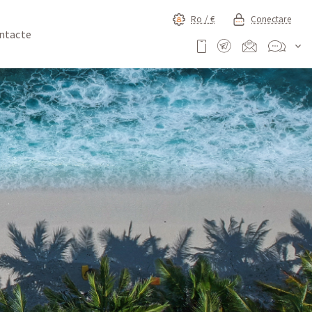
Ro /
€
Conectare
ntacte