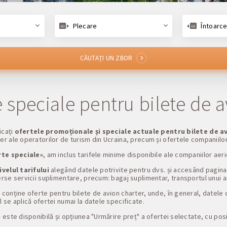
Plecare
Întoarce
CĂUTAȚI UN ZBOR
 speciale pentru bilete de a
icați
ofertele promoționale și speciale actuale pentru bilete de a
r ale operatorilor de turism din Ucraina, precum și ofertele companiilo
te speciale»
, am inclus tarifele minime disponibile ale companiilor aer
velul tarifului
alegând datele potrivite pentru dvs. și accesând pagin
rse servicii suplimentare, precum: bagaj suplimentar, transportul unui an
»
conține oferte pentru bilete de avion charter, unde, în general, datele d
 se aplică ofertei numai la datele specificate.
 este disponibilă și opțiunea "Urmărire preț" a ofertei selectate, cu posib