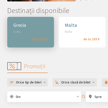
Destinații disponibile
Grecia
Malta
Creta
Malta
de la 103 €
de la 159 €
Promoții
Orice tip de bilet
Orice clasă de bilet
Din
Spre