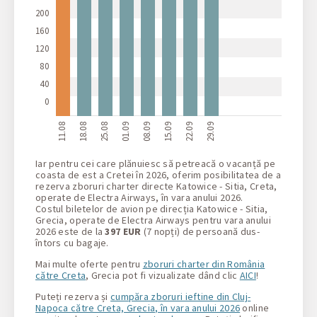
200
160
120
80
40
0
11.08
18.08
25.08
01.09
08.09
15.09
22.09
29.09
Iar pentru cei care plănuiesc să petreacă o vacanță pe
coasta de est a Cretei în 2026, oferim posibilitatea de a
rezerva zboruri charter directe Katowice - Sitia, Creta,
operate de Electra Airways, în vara anului 2026.
Costul biletelor de avion pe direcția Katowice - Sitia,
Grecia, operate de Electra Airways pentru vara anului
2026 este de la
397 EUR
(7 nopți) de persoană dus-
întors cu bagaje.
Mai multe oferte pentru
zboruri charter din România
către Creta
, Grecia pot fi vizualizate dând clic
AICI
!
Puteți rezerva și
cumpăra zboruri ieftine din Cluj-
Napoca către Creta, Grecia, în vara anului 2026
online