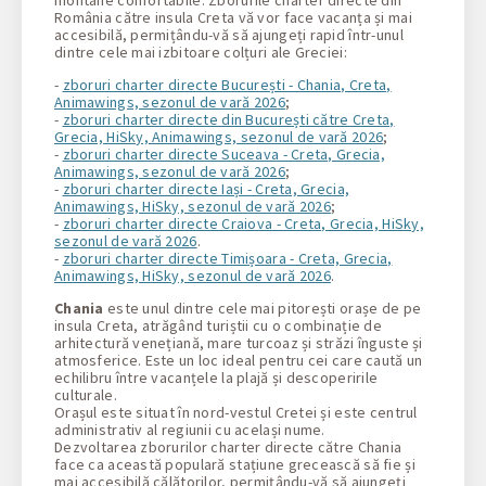
România către insula Creta vă vor face vacanța și mai
accesibilă, permițându-vă să ajungeți rapid într-unul
dintre cele mai izbitoare colțuri ale Greciei:
-
zboruri charter directe București - Chania, Creta,
Animawings, sezonul de vară 2026
;
-
zboruri charter directe din București către Creta,
Grecia, HiSky, Animawings, sezonul de vară 2026
;
-
zboruri charter directe Suceava - Creta, Grecia,
Animawings, sezonul de vară 2026
;
-
zboruri charter directe Iași - Creta, Grecia,
Animawings, HiSky, sezonul de vară 2026
;
-
zboruri charter directe Craiova - Creta, Grecia, HiSky,
sezonul de vară 2026
.
-
zboruri charter directe Timișoara - Creta, Grecia,
Animawings, HiSky, sezonul de vară 2026
.
Chania
este unul dintre cele mai pitorești orașe de pe
insula Creta, atrăgând turiștii cu o combinație de
arhitectură venețiană, mare turcoaz și străzi înguste și
atmosferice. Este un loc ideal pentru cei care caută un
echilibru între vacanțele la plajă și descoperirile
culturale.
Orașul este situat în nord-vestul Cretei și este centrul
administrativ al regiunii cu același nume.
Dezvoltarea zborurilor charter directe către Chania
face ca această populară stațiune grecească să fie și
mai accesibilă călătorilor, permițându-vă să ajungeți