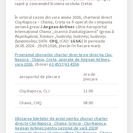
rapid și convenabil în inima vestului Cretei.
În viitorul sezon din vara anului 2026, charterul direct
Cluj-Napoca – Chania, Creta va fi operat de compania
aeriană greacă
Aegean Airlines
către Aeroportul
Internațional Chania „
Ioannis Daskalogiannis
” (greacă:
Αερολιμένας Χανίων „Ιωάννης Ιωάννης Ιωάννης
Δαιασανλης (IATA:
CHQ
, ICAO:
LGSA
)) în perioada
26.05.2026 - 29.09.2026, plecări în fiecare marți.
Programul zborurilor charter directe pe direcția Cluj-
Napoca - Chania, Creta, operate de Aegean Airlines,
vara 2026
, zboruri
A3 4557
/
A3 4556
:
ora de
aeroportul de plecare
aeropor
plecare
Cluj-Napoca, CLJ
11:00
Chania
Chania, CHQ
08:00
Cluj-Na
Vânzarea biletelor de avion pentru zboruri charter
directe Cluj-Napoca - Chania, Grecia - Cluj-Napoca,
Aegean Airlines pentru sezonul de vară 2026
!
rezervați zboruri charter ieftine Cluj-Napoca - Chania,