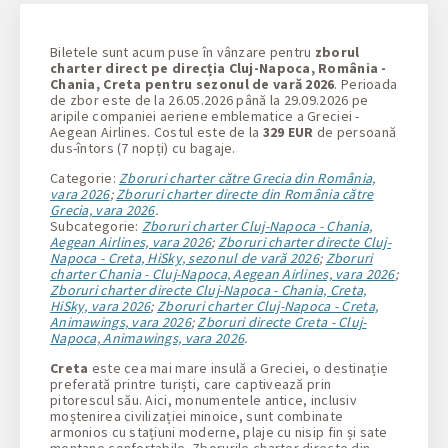
1 + 0 + 0
Biletele sunt acum puse în vânzare pentru
zborul
charter direct pe direcția Cluj-Napoca, România -
Chania, Creta pentru sezonul de vară 2026
. Perioada
de zbor este de la 26.05.2026 până la 29.09.2026 pe
aripile companiei aeriene emblematice a Greciei -
Aegean Airlines. Costul este de la
329 EUR
de persoană
dus-întors (7 nopți) cu bagaje.
Categorie:
Zboruri charter către Grecia din România,
vara 2026
;
Zboruri charter directe din România către
Grecia, vara 2026
.
Subcategorie:
Zboruri charter Cluj-Napoca - Chania,
Aegean Airlines, vara 2026
;
Zboruri charter directe Cluj-
Napoca - Creta, HiSky, sezonul de vară 2026
;
Zboruri
charter Chania - Cluj-Napoca, Aegean Airlines, vara 2026
;
Zboruri charter directe Cluj-Napoca - Chania, Creta,
HiSky, vara 2026
;
Zboruri charter Cluj-Napoca - Creta,
Animawings, vara 2026
;
Zboruri directe Creta - Cluj-
Napoca, Animawings, vara 2026
.
Creta
este cea mai mare insulă a Greciei, o destinație
preferată printre turiști, care captivează prin
pitorescul său. Aici, monumentele antice, inclusiv
moștenirea civilizației minoice, sunt combinate
armonios cu stațiuni moderne, plaje cu nisip fin și sate
montane confortabile. Zborurile charter directe din