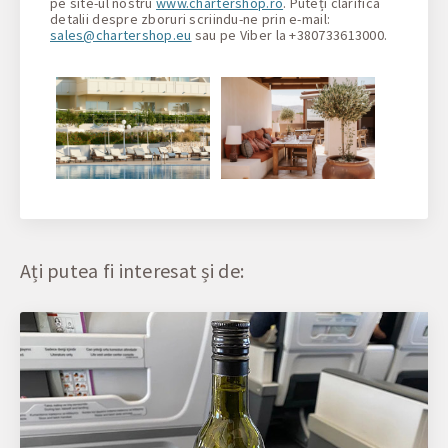
pe site-ul nostru
www.chartershop.ro
. Puteți clarifica
detalii despre zboruri scriindu-ne prin e-mail:
sales@chartershop.eu
sau pe Viber la +380733613000.
Ați putea fi interesat și de: