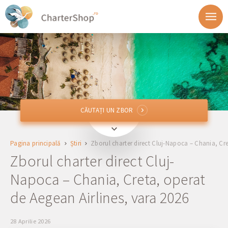
CĂUTAȚI UN ZBOR
CĂUTAȚI UN ZBOR
Din
Pagina principală
Știri
Zborul charter direct Cluj-Napoca – Chania, Cre
Spre
Zborul charter direct Cluj-
Napoca – Chania, Creta, operat
Plecare
de Aegean Airlines, vara 2026
Întoarcele
28 Aprilie 2026