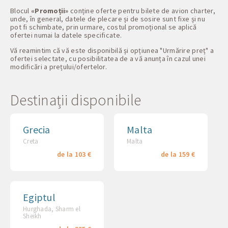
Blocul
«Promoții»
conține oferte pentru bilete de avion charter,
unde, în general, datele de plecare și de sosire sunt fixe și nu
pot fi schimbate, prin urmare, costul promoțional se aplică
ofertei numai la datele specificate.
Vă reamintim că vă este disponibilă și opțiunea "Urmărire preț" a
ofertei selectate, cu posibilitatea de a vă anunța în cazul unei
modificări a prețului/ofertelor.
Destinații disponibile
Grecia
Malta
Creta
Malta
de la 103 €
de la 159 €
Egiptul
Hurghada, Sharm el
Sheikh