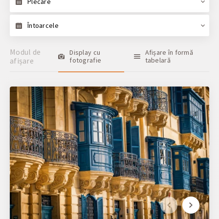
Plecare
Întoarcele
Modul de
Display cu
Afișare în formă
afișare
fotografie
tabelară