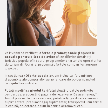
Vă invităm să verificați
ofertele promoționale și speciale
actuale pentru bilete de avion
către diferite destinații
turistice populare în cadrul programelor charter ale operatorilor
de turism din Ucraina, precum și ofertele companiilor aeriene
low-cost.
În secțiunea
«Oferte speciale»
, am inclus tarifele minime
disponibile ale companiilor aeriene, care de obicei nu includ
bagajele înregistrate.
Puteți
modifica nivelul tarifului
alegând datele potrivite
pentru dvs. și accesând pagina de rezervare. De asemenea, în
timpul procesului de rezervare, puteți adăuga diverse servicii
suplimentare, precum: bagaj suplimentar, transportul unui animal
în cabină, selectarea locului în cabina aeronavei etc.