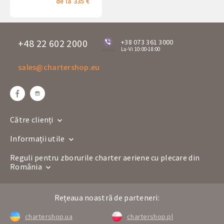
de la 335 €
+48 22 602 2000
+38 073 361 3000
Lu-Vi 10:00-18:00
online
sales@chartershop.eu
Către clienți
Informații utile
Reguli pentru zborurile charter aeriene cu plecare din
România
Rețeaua noastră de parteneri:
chartershop.ua
chartershop.pl