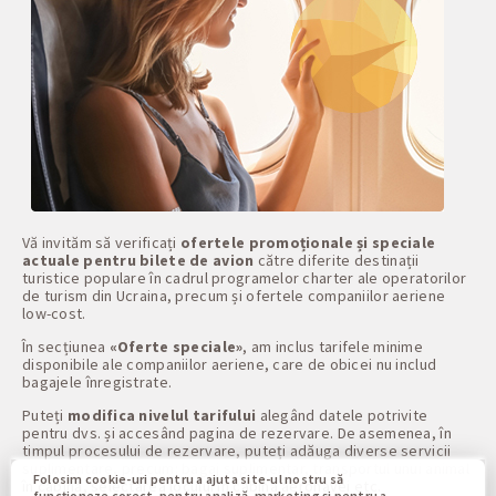
Vă invităm să verificați
ofertele promoționale și speciale
actuale pentru bilete de avion
către diferite destinații
turistice populare în cadrul programelor charter ale operatorilor
de turism din Ucraina, precum și ofertele companiilor aeriene
low-cost.
În secțiunea
«Oferte speciale»
, am inclus tarifele minime
disponibile ale companiilor aeriene, care de obicei nu includ
bagajele înregistrate.
Puteți
modifica nivelul tarifului
alegând datele potrivite
pentru dvs. și accesând pagina de rezervare. De asemenea, în
timpul procesului de rezervare, puteți adăuga diverse servicii
suplimentare, precum: bagaj suplimentar, transportul unui animal
Folosim cookie-uri pentru a ajuta site-ul nostru să
în cabină, selectarea locului în cabina aeronavei etc.
funcționeze corect, pentru analiză, marketing și pentru a