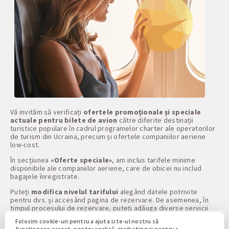
Vă invităm să verificați
ofertele promoționale și speciale
actuale pentru bilete de avion
către diferite destinații
turistice populare în cadrul programelor charter ale operatorilor
de turism din Ucraina, precum și ofertele companiilor aeriene
low-cost.
În secțiunea
«Oferte speciale»
, am inclus tarifele minime
disponibile ale companiilor aeriene, care de obicei nu includ
bagajele înregistrate.
Puteți
modifica nivelul tarifului
alegând datele potrivite
pentru dvs. și accesând pagina de rezervare. De asemenea, în
timpul procesului de rezervare, puteți adăuga diverse servicii
suplimentare, precum: bagaj suplimentar, transportul unui animal
Folosim cookie-uri pentru a ajuta site-ul nostru să
în cabină, selectarea locului în cabina aeronavei etc.
funcționeze corect, pentru analiză, marketing și pentru a