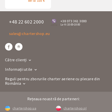
de la 335 €
+48 22 602 2000
+38 073 361 3000
Lu-Vi 10:00-18:00
online
sales@chartershop.eu
Către clienți
Informații utile
Reguli pentru zborurile charter aeriene cu plecare din
România
Rețeaua noastră de parteneri:
chartershop.ua
chartershop.pl